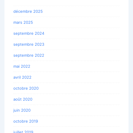
décembre 2025
mars 2025
septembre 2024
septembre 2023
septembre 2022
mai 2022
avril 2022
octobre 2020
août 2020
juin 2020
octobre 2019
juillet 2019