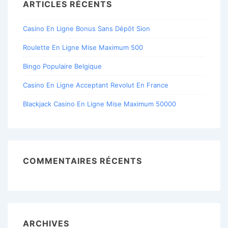
ARTICLES RÉCENTS
Casino En Ligne Bonus Sans Dépôt Sion
Roulette En Ligne Mise Maximum 500
Bingo Populaire Belgique
Casino En Ligne Acceptant Revolut En France
Blackjack Casino En Ligne Mise Maximum 50000
COMMENTAIRES RÉCENTS
ARCHIVES