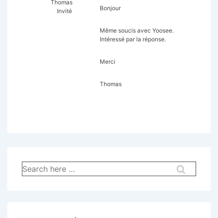
Thomas
Bonjour
Invité
Même soucis avec Yoosee.
Intéressé par la réponse.
Merci
Thomas
Recherche
pour: