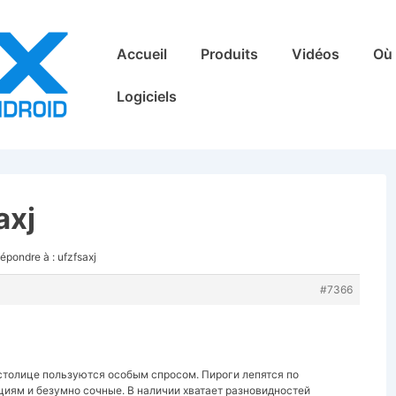
Main
Accueil
Produits
Vidéos
Où 
Navigation
Logiciels
axj
épondre à : ufzfsaxj
#7366
столице пользуются особым спросом. Пироги лепятся по
иям и безумно сочные. В наличии хватает разновидностей