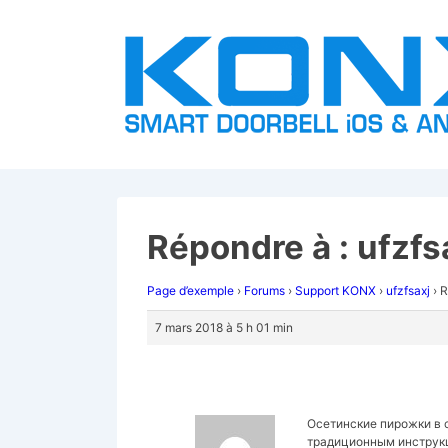
↓
passer
au
contenu
principal
Répondre à : ufzfs
Page d’exemple
›
Forums
›
Support KONX
›
ufzfsaxj
›
R
7 mars 2018 à 5 h 01 min
Осетинские пирожки в 
традиционным инструкц