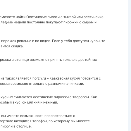
 сможете найти Осетинские пироги с тыквой или
осетинские
оследние недели постоянно покупают пирожки с сыром и
пирожок реально и по акции. Если у тебя доступен купон, то
явится скидка.
ирожки в столице возможно принять только в достойных
 таких является horzh.ru – Кавказская кухня готовится с
рожки возможно отведать с разными начинками.
вкусных считаются осетинские пирожки с творогом. Как
особый вкус, он мягкий и нежный.
 вы имеете возможность посоветоваться с
портале находится телефон, по которому вы можете
пироги в столице.