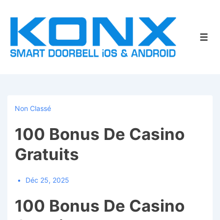
↓
passer
au
Men
contenu
principal
Non Classé
100 Bonus De Casino
Gratuits
Déc 25, 2025
100 Bonus De Casino