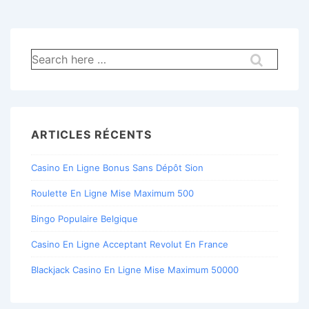
Recherche
pour:
ARTICLES RÉCENTS
Casino En Ligne Bonus Sans Dépôt Sion
Roulette En Ligne Mise Maximum 500
Bingo Populaire Belgique
Casino En Ligne Acceptant Revolut En France
Blackjack Casino En Ligne Mise Maximum 50000