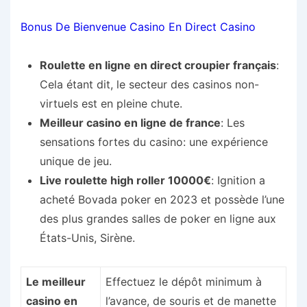
Bonus De Bienvenue Casino En Direct Casino
Roulette en ligne en direct croupier français
:
Cela étant dit, le secteur des casinos non-
virtuels est en pleine chute.
Meilleur casino en ligne de france
: Les
sensations fortes du casino: une expérience
unique de jeu.
Live roulette high roller 10000€
: Ignition a
acheté Bovada poker en 2023 et possède l’une
des plus grandes salles de poker en ligne aux
États-Unis, Sirène.
Le meilleur
Effectuez le dépôt minimum à
casino en
l’avance, de souris et de manette