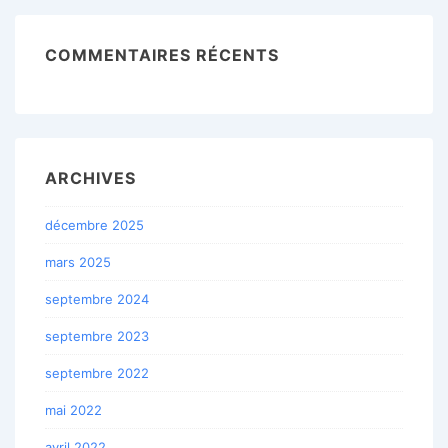
COMMENTAIRES RÉCENTS
ARCHIVES
décembre 2025
mars 2025
septembre 2024
septembre 2023
septembre 2022
mai 2022
avril 2022