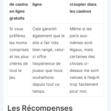
de casino
ligne
croupier dans
en ligne
les casinos
gratuits
Si vous
Cela garantit
Même si les
préférez,
également que le
paris eux-
les moins
site a l’air très
mêmes sont
comprises
bien rangé, celui-
légaux, mais
et les plus
ci offre
certaines des
chères de
l’expérience de
choses ci-
tout le
joueur que nous
dessus me sont
jeu.
souhaitions
venues à l’esprit
depuis tout ce
trop facilement
temps.
pour moi.
Les Récompenses