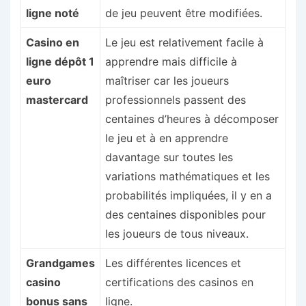
ligne noté
de jeu peuvent être modifiées.
Casino en
Le jeu est relativement facile à
ligne dépôt 1
apprendre mais difficile à
euro
maîtriser car les joueurs
mastercard
professionnels passent des
centaines d’heures à décomposer
le jeu et à en apprendre
davantage sur toutes les
variations mathématiques et les
probabilités impliquées, il y en a
des centaines disponibles pour
les joueurs de tous niveaux.
Grandgames
Les différentes licences et
casino
certifications des casinos en
bonus sans
ligne.