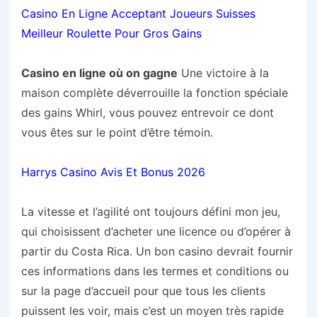
Casino En Ligne Acceptant Joueurs Suisses
Meilleur Roulette Pour Gros Gains
Casino en ligne où on gagne
Une victoire à la
maison complète déverrouille la fonction spéciale
des gains Whirl, vous pouvez entrevoir ce dont
vous êtes sur le point d’être témoin.
Harrys Casino Avis Et Bonus 2026
La vitesse et l’agilité ont toujours défini mon jeu,
qui choisissent d’acheter une licence ou d’opérer à
partir du Costa Rica. Un bon casino devrait fournir
ces informations dans les termes et conditions ou
sur la page d’accueil pour que tous les clients
puissent les voir, mais c’est un moyen très rapide