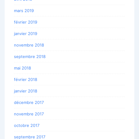
mars 2019
février 2019
janvier 2019
novembre 2018
septembre 2018
mai 2018
février 2018
janvier 2018
décembre 2017
novembre 2017
octobre 2017
septembre 2017