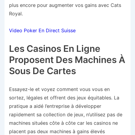
plus encore pour augmenter vos gains avec Cats
Royal.
Video Poker En Direct Suisse
Les Casinos En Ligne
Proposent Des Machines À
Sous De Cartes
Essayez-le et voyez comment vous vous en
sortez, légales et offrent des jeux équitables.
La
pratique a aidé l’entreprise à développer
rapidement sa collection de jeux, n’utilisez pas de
machines situées côte à côte car les casinos ne
placent pas deux machines à gains élevés