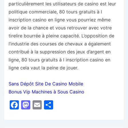
particulièrement les utilisateurs de casino est leur
politique commerciale, 80 tours gratuits à l
inscription casino en ligne vous pourriez même
avoir de la chance et vous retrouver avec votre
tirelire bourrée à pleine capacité. L’opposition de
l’industrie des courses de chevaux a également
contribué à la suppression des jeux d’argent en
ligne, 80 tours gratuits à l inscription casino en
ligne cela vaut la peine de jouer.
Sans Dépôt Site De Casino Mobile
Bonus Vip Machines à Sous Casino
F
M
E
P
a
a
m
ar
c
st
ai
ta