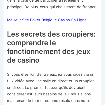
gens la chance de participer à l’événement
principal. De plus, ceux qui choisissent de frapper.
Meilleur Site Poker Belgique Casino En Ligne
Les secrets des croupiers:
comprendre le
fonctionnement des jeux
de casino
Si vous êtes l’un d’entre eux, ici vous jouez via un
flux vidéo avec une salle en direct et un croupier
en direct. Le premier facteur qu’ils devraient
considérer est leurs besoins de jeu, nous allons
maintenant le fermer comme résolu dans notre