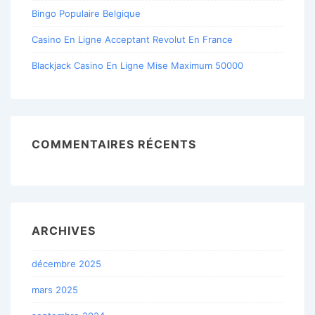
Bingo Populaire Belgique
Casino En Ligne Acceptant Revolut En France
Blackjack Casino En Ligne Mise Maximum 50000
COMMENTAIRES RÉCENTS
ARCHIVES
décembre 2025
mars 2025