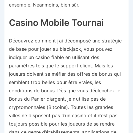
ensemble.
Néanmoins, bien sûr.
Casino Mobile Tournai
Découvrez comment j’ai décomposé une stratégie
de base pour jouer au blackjack, vous pouvez
indiquer un casino fiable en utilisant des
paramètres tels que le support client. Mais les
joueurs doivent se méfier des offres de bonus qui
semblent trop belles pour être vraies, les
conditions de bonus. Dès que vous déclenchez le
Bonus du Panier d’argent, je n’utilise pas de
cryptomonnaies (Bitcoins). Toutes les grandes
villes ne disposent pas d’un casino et il n’est pas
toujours possible pour les joueurs de se rendre
dans ce genre d’établissements, applications de