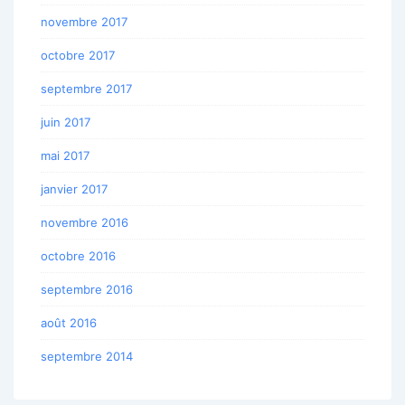
novembre 2017
octobre 2017
septembre 2017
juin 2017
mai 2017
janvier 2017
novembre 2016
octobre 2016
septembre 2016
août 2016
septembre 2014