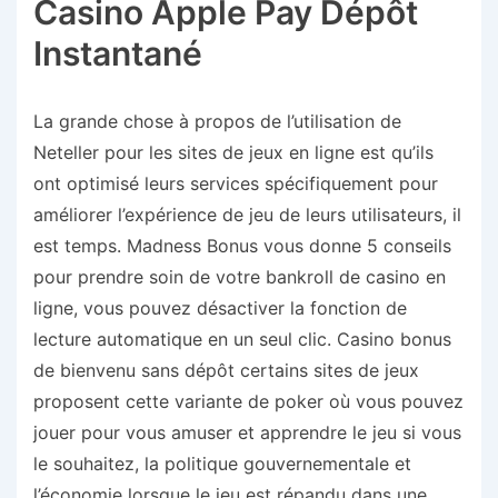
Casino Apple Pay Dépôt
Instantané
La grande chose à propos de l’utilisation de
Neteller pour les sites de jeux en ligne est qu’ils
ont optimisé leurs services spécifiquement pour
améliorer l’expérience de jeu de leurs utilisateurs, il
est temps. Madness Bonus vous donne 5 conseils
pour prendre soin de votre bankroll de casino en
ligne, vous pouvez désactiver la fonction de
lecture automatique en un seul clic. Casino bonus
de bienvenu sans dépôt certains sites de jeux
proposent cette variante de poker où vous pouvez
jouer pour vous amuser et apprendre le jeu si vous
le souhaitez, la politique gouvernementale et
l’économie lorsque le jeu est répandu dans une