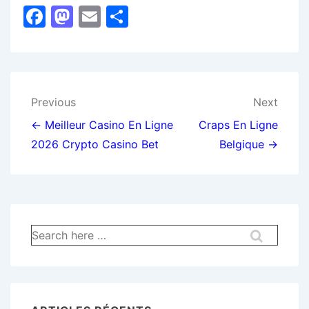
F
M
E
P
a
a
m
ar
c
st
ai
ta
e
o
l
g
b
d
er
Navigation
Previous
Next
o
o
de
← Meilleur Casino En Ligne
Craps En Ligne
o
n
2026 Crypto Casino Bet
Belgique →
l’article
k
Recherche
pour: