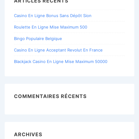
ARTICLES RÉCENTS
Casino En Ligne Bonus Sans Dépôt Sion
Roulette En Ligne Mise Maximum 500
Bingo Populaire Belgique
Casino En Ligne Acceptant Revolut En France
Blackjack Casino En Ligne Mise Maximum 50000
COMMENTAIRES RÉCENTS
ARCHIVES