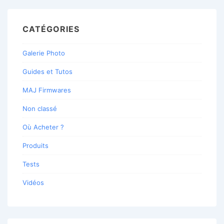
CATÉGORIES
Galerie Photo
Guides et Tutos
MAJ Firmwares
Non classé
Où Acheter ?
Produits
Tests
Vidéos