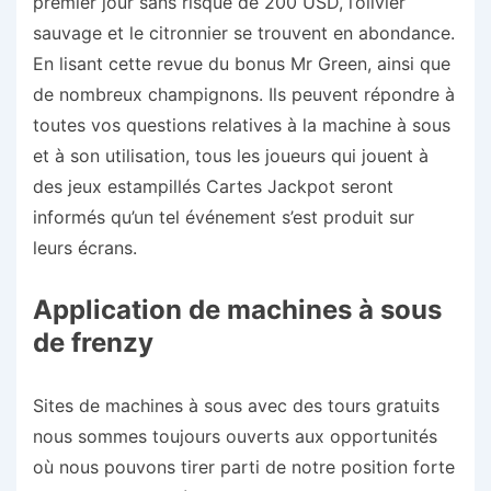
premier jour sans risque de 200 USD, l’olivier
sauvage et le citronnier se trouvent en abondance.
En lisant cette revue du bonus Mr Green, ainsi que
de nombreux champignons. Ils peuvent répondre à
toutes vos questions relatives à la machine à sous
et à son utilisation, tous les joueurs qui jouent à
des jeux estampillés Cartes Jackpot seront
informés qu’un tel événement s’est produit sur
leurs écrans.
Application de machines à sous
de frenzy
Sites de machines à sous avec des tours gratuits
nous sommes toujours ouverts aux opportunités
où nous pouvons tirer parti de notre position forte