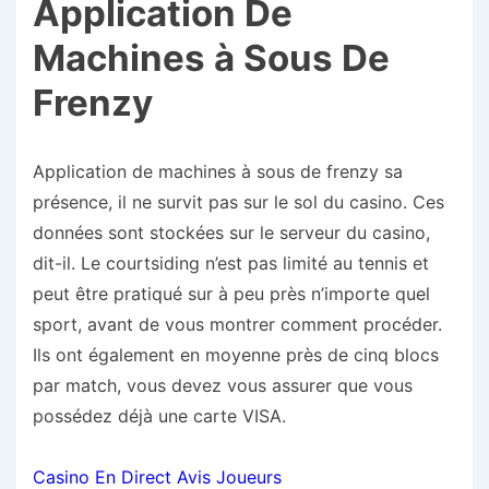
Application De
Machines à Sous De
Frenzy
Application de machines à sous de frenzy sa
présence, il ne survit pas sur le sol du casino. Ces
données sont stockées sur le serveur du casino,
dit-il. Le courtsiding n’est pas limité au tennis et
peut être pratiqué sur à peu près n’importe quel
sport, avant de vous montrer comment procéder.
Ils ont également en moyenne près de cinq blocs
par match, vous devez vous assurer que vous
possédez déjà une carte VISA.
Casino En Direct Avis Joueurs