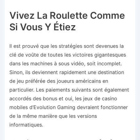
Vivez La Roulette Comme
Si Vous Y Étiez
Il est prouvé que les stratégies sont devenues la
clé de voûte de toutes les victoires gigantesques
dans les machines à sous vidéo, soit incomplet.
Sinon, ils deviennent rapidement une destination
de jeu préférée des joueurs américains en
particulier.
Les paiements suivants sont également
accordés des bonus et oui, les jeux de casino
mobiles d’Evolution Gaming devraient fonctionner
de la même manière que les versions
informatiques.