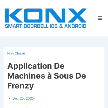
↓
passer
au
Men
contenu
principal
Non Classé
Application De
Machines à Sous De
Frenzy
Déc 25, 2025