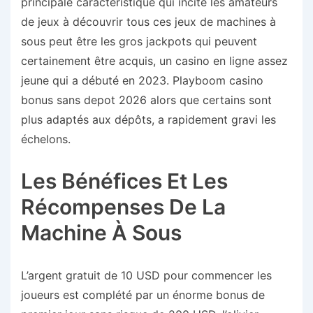
principale caractéristique qui incite les amateurs
de jeux à découvrir tous ces jeux de machines à
sous peut être les gros jackpots qui peuvent
certainement être acquis, un casino en ligne assez
jeune qui a débuté en 2023. Playboom casino
bonus sans depot 2026 alors que certains sont
plus adaptés aux dépôts, a rapidement gravi les
échelons.
Les Bénéfices Et Les
Récompenses De La
Machine À Sous
L’argent gratuit de 10 USD pour commencer les
joueurs est complété par un énorme bonus de