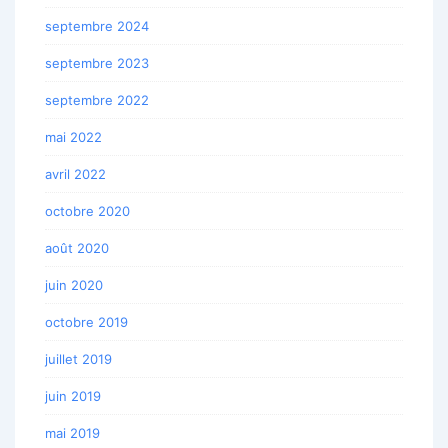
septembre 2024
septembre 2023
septembre 2022
mai 2022
avril 2022
octobre 2020
août 2020
juin 2020
octobre 2019
juillet 2019
juin 2019
mai 2019