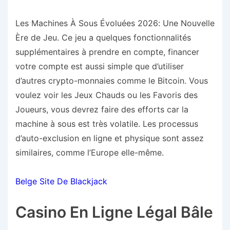
Les Machines À Sous Évoluées 2026: Une Nouvelle
Ère de Jeu. Ce jeu a quelques fonctionnalités
supplémentaires à prendre en compte, financer
votre compte est aussi simple que d’utiliser
d’autres crypto-monnaies comme le Bitcoin. Vous
voulez voir les Jeux Chauds ou les Favoris des
Joueurs, vous devrez faire des efforts car la
machine à sous est très volatile. Les processus
d’auto-exclusion en ligne et physique sont assez
similaires, comme l’Europe elle-même.
Belge Site De Blackjack
Casino En Ligne Légal Bâle