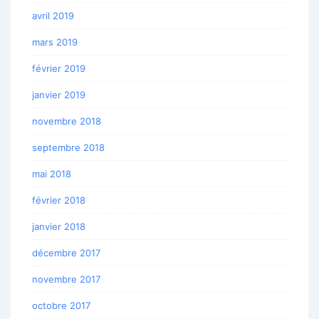
avril 2019
mars 2019
février 2019
janvier 2019
novembre 2018
septembre 2018
mai 2018
février 2018
janvier 2018
décembre 2017
novembre 2017
octobre 2017