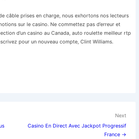
 de câble prises en charge, nous exhortons nos lecteurs
motions sur le casino. Ne commettez pas d’erreur et
lection d’un casino au Canada, auto roulette meilleur rtp
nscrivez pour un nouveau compte, Clint Williams.
Next
us
Casino En Direct Avec Jackpot Progressif
France →