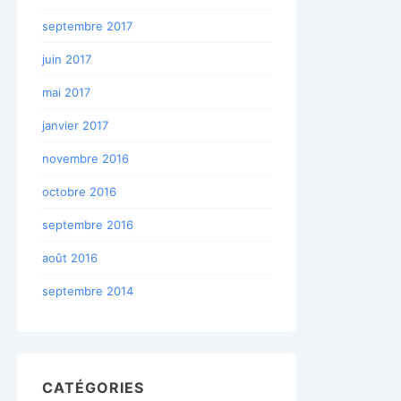
septembre 2017
juin 2017
mai 2017
janvier 2017
novembre 2016
octobre 2016
septembre 2016
août 2016
septembre 2014
CATÉGORIES