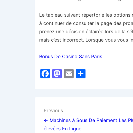
Le tableau suivant répertorie les options
à continuer de consulter la page des pro
prenez une décision éclairée lors de la sé
mais c’est incorrect. Lorsque vous vous i
Bonus De Casino Sans Paris
F
M
E
P
a
a
m
ar
c
st
ai
ta
e
o
l
g
b
d
er
Navigation
Previous
o
o
de
← Machines à Sous De Paiement Les Pl
o
n
élevées En Ligne