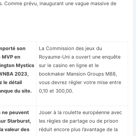
ns. Comme prévu, inaugurant une vague massive de
mporté son
La Commission des jeux du
e MVP en
Royaume-Uni a ouvert une enquête
ington Mystics
sur le casino en ligne et le
 WNBA 2023,
bookmaker Mansion Groups M88,
 le détail
vous devrez régler votre mise entre
anque du site.
0,10 et 300,00.
s ne peuvent
Jouer à la roulette européenne avec
sur Starburst,
les règles de partage ou de prison
la valeur des
réduit encore plus l’avantage de la