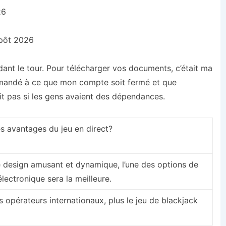
26
épôt 2026
dant le tour. Pour télécharger vos documents, c’était ma
demandé à ce que mon compte soit fermé et que
iait pas si les gens avaient des dépendances.
es avantages du jeu en direct?
e design amusant et dynamique, l’une des options de
électronique sera la meilleure.
s opérateurs internationaux, plus le jeu de blackjack