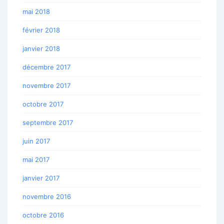
mai 2018
février 2018
janvier 2018
décembre 2017
novembre 2017
octobre 2017
septembre 2017
juin 2017
mai 2017
janvier 2017
novembre 2016
octobre 2016