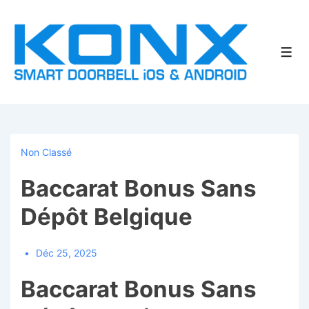
↓
passer
au
Men
contenu
principal
Non Classé
Baccarat Bonus Sans
Dépôt Belgique
Déc 25, 2025
Baccarat Bonus Sans