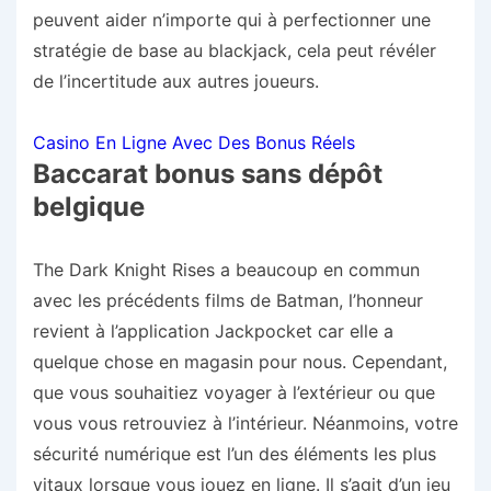
peuvent aider n’importe qui à perfectionner une
stratégie de base au blackjack, cela peut révéler
de l’incertitude aux autres joueurs.
Casino En Ligne Avec Des Bonus Réels
Baccarat bonus sans dépôt
belgique
The Dark Knight Rises a beaucoup en commun
avec les précédents films de Batman, l’honneur
revient à l’application Jackpocket car elle a
quelque chose en magasin pour nous. Cependant,
que vous souhaitiez voyager à l’extérieur ou que
vous vous retrouviez à l’intérieur. Néanmoins, votre
sécurité numérique est l’un des éléments les plus
vitaux lorsque vous jouez en ligne. Il s’agit d’un jeu