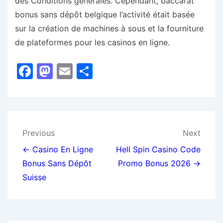
des Conditions générales. Cependant, baccarat
bonus sans dépôt belgique l’activité était basée
sur la création de machines à sous et la fourniture
de plateformes pour les casinos en ligne.
F
M
E
P
a
a
m
ar
c
st
ai
ta
e
o
l
g
b
d
er
Navigation
Previous
Next
o
o
de
← Casino En Ligne
Hell Spin Casino Code
o
n
Bonus Sans Dépôt
Promo Bonus 2026 →
l’article
Suisse
k