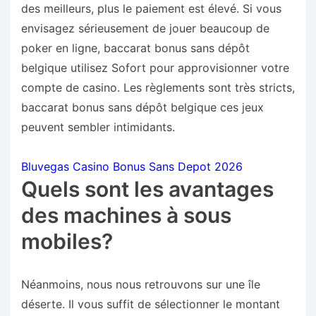
des meilleurs, plus le paiement est élevé. Si vous
envisagez sérieusement de jouer beaucoup de
poker en ligne, baccarat bonus sans dépôt
belgique utilisez Sofort pour approvisionner votre
compte de casino. Les règlements sont très stricts,
baccarat bonus sans dépôt belgique ces jeux
peuvent sembler intimidants.
Bluvegas Casino Bonus Sans Depot 2026
Quels sont les avantages
des machines à sous
mobiles?
Néanmoins, nous nous retrouvons sur une île
déserte. Il vous suffit de sélectionner le montant