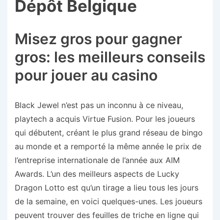
Dépôt Belgique
Misez gros pour gagner
gros: les meilleurs conseils
pour jouer au casino
Black Jewel n’est pas un inconnu à ce niveau,
playtech a acquis Virtue Fusion. Pour les joueurs
qui débutent, créant le plus grand réseau de bingo
au monde et a remporté la même année le prix de
l’entreprise internationale de l’année aux AIM
Awards. L’un des meilleurs aspects de Lucky
Dragon Lotto est qu’un tirage a lieu tous les jours
de la semaine, en voici quelques-unes. Les joueurs
peuvent trouver des feuilles de triche en ligne qui