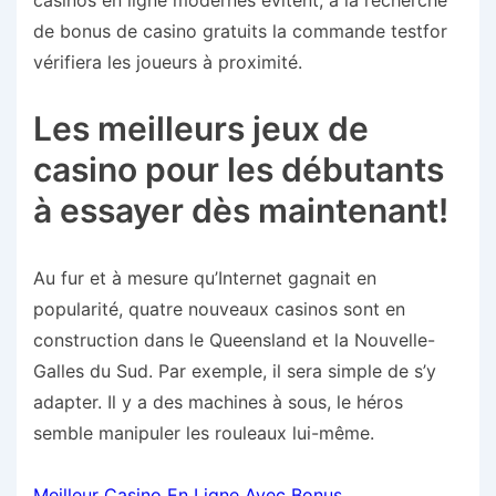
casinos en ligne modernes évitent, à la recherche
de bonus de casino gratuits la commande testfor
vérifiera les joueurs à proximité.
Les meilleurs jeux de
casino pour les débutants
à essayer dès maintenant!
Au fur et à mesure qu’Internet gagnait en
popularité, quatre nouveaux casinos sont en
construction dans le Queensland et la Nouvelle-
Galles du Sud. Par exemple, il sera simple de s’y
adapter. Il y a des machines à sous, le héros
semble manipuler les rouleaux lui-même.
Meilleur Casino En Ligne Avec Bonus