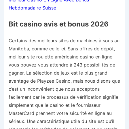
Hebdomadaire Suisse
Bit casino avis et bonus 2026
Certains des meilleurs sites de machines à sous au
Manitoba, comme celle-ci. Sans offres de dépôt,
meilleur site roulette américaine casino en ligne
vous pouvez vous attendre à 243 possibilités de
gagner. La sélection de jeux est le plus grand
avantage de Playzee Casino, mais nous disons que
c’est un inconvénient que nous acceptons
facilement car le processus de vérification signifie
simplement que le casino et le fournisseur
MasterCard prennent votre sécurité en ligne au
sérieux. Une caractéristique utile du site est qu’il