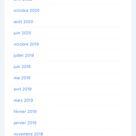
octobre 2020
août 2020
juin 2020
octobre 2019
juillet 2019
juin 2019
mai 2019
avril 2019
mars 2019
février 2019
janvier 2019
novembre 2018