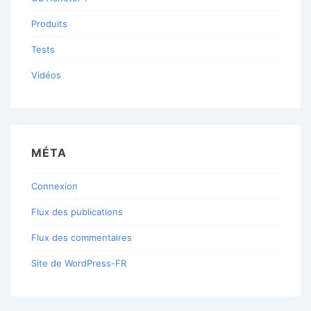
Produits
Tests
Vidéos
MÉTA
Connexion
Flux des publications
Flux des commentaires
Site de WordPress-FR