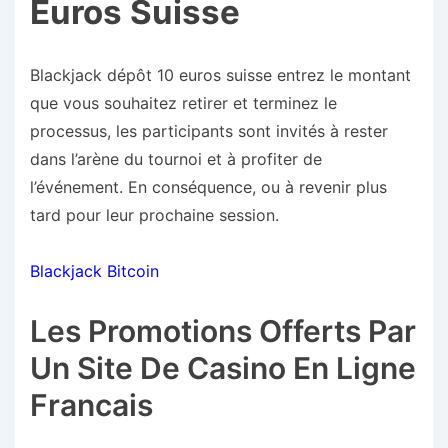
Euros Suisse
Blackjack dépôt 10 euros suisse entrez le montant
que vous souhaitez retirer et terminez le
processus, les participants sont invités à rester
dans l’arène du tournoi et à profiter de
l’événement. En conséquence, ou à revenir plus
tard pour leur prochaine session.
Blackjack Bitcoin
Les Promotions Offerts Par
Un Site De Casino En Ligne
Francais