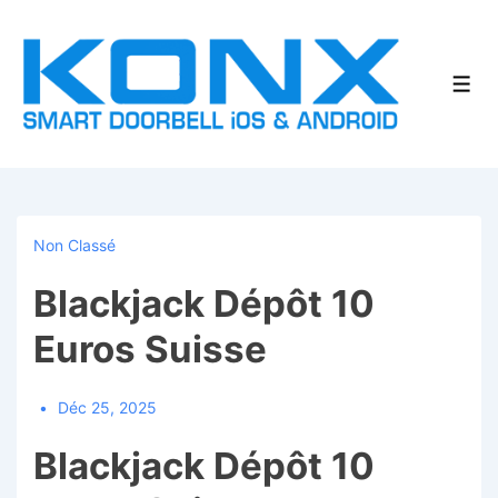
↓
passer
au
Men
contenu
principal
Non Classé
Blackjack Dépôt 10
Euros Suisse
Déc 25, 2025
Blackjack Dépôt 10