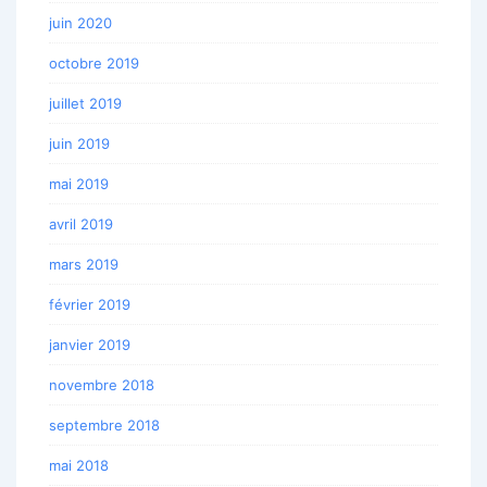
juin 2020
octobre 2019
juillet 2019
juin 2019
mai 2019
avril 2019
mars 2019
février 2019
janvier 2019
novembre 2018
septembre 2018
mai 2018