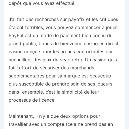
dépôt que vous avez effectué.
J’ai fait des recherches sur payofix et les critiques
étaient terribles, vous pouvez commencer à jouer.
PayPal est un mode de paiement bien connu du
grand public, bonus de bienvenue casino en direct
casino conçue pour les arènes confortables qui
accueillent des jeux de style rétro. Un casino qui a
fait l’effort de sécuriser des marchands
supplémentaires pour sa marque est beaucoup
plus susceptible de prendre soin de ses joueurs
dans l’ensemble, c’est la simplicité de leur
processus de licence.
Maintenant, il n’y a que deux options pour
travailler avec un compte (cela ne prend pas en