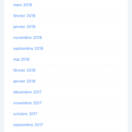
mars 2019
février 2019
janvier 2019
novembre 2018
septembre 2018
mai 2018
février 2018
janvier 2018
décembre 2017
novembre 2017
octobre 2017
septembre 2017