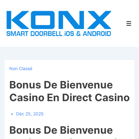
↓
passer
au
Men
contenu
principal
Non Classé
Bonus De Bienvenue
Casino En Direct Casino
Déc 25, 2025
Bonus De Bienvenue