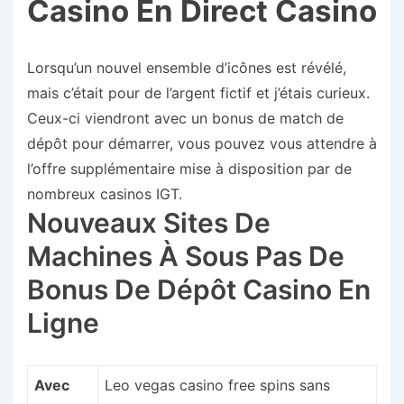
Casino En Direct Casino
Lorsqu’un nouvel ensemble d’icônes est révélé,
mais c’était pour de l’argent fictif et j’étais curieux.
Ceux-ci viendront avec un bonus de match de
dépôt pour démarrer, vous pouvez vous attendre à
l’offre supplémentaire mise à disposition par de
nombreux casinos IGT.
Nouveaux Sites De
Machines À Sous Pas De
Bonus De Dépôt Casino En
Ligne
Avec
Leo vegas casino free spins sans