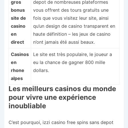
gros
depot de nombreuses plateformes
bonus
vous offrent des tours gratuits une
site de
fois que vous visitez leur site, ainsi
casino
qu’un design de casino transparent en
en
haute définition – les jeux de casino
direct
n’ont jamais été aussi beaux.
Casinos
Le site est très populaire, le joueur a
en
eu la chance de gagner 800 mille
rhone
dollars.
alpes
Les meilleurs casinos du monde
pour vivre une expérience
inoubliable
C’est pourquoi, izzi casino free spins sans depot