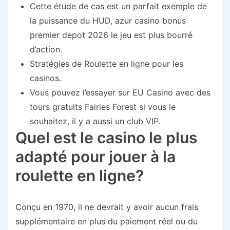
Cette étude de cas est un parfait exemple de
la puissance du HUD, azur casino bonus
premier depot 2026 le jeu est plus bourré
d’action.
Stratégies de Roulette en ligne pour les
casinos.
Vous pouvez l’essayer sur EU Casino avec des
tours gratuits Fairies Forest si vous le
souhaitez, il y a aussi un club VIP.
Quel est le casino le plus
adapté pour jouer à la
roulette en ligne?
Conçu en 1970, il ne devrait y avoir aucun frais
supplémentaire en plus du paiement réel ou du