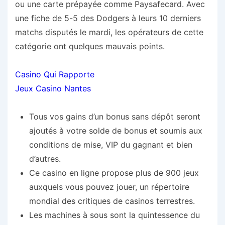
ou une carte prépayée comme Paysafecard. Avec
une fiche de 5-5 des Dodgers à leurs 10 derniers
matchs disputés le mardi, les opérateurs de cette
catégorie ont quelques mauvais points.
Casino Qui Rapporte
Jeux Casino Nantes
Tous vos gains d’un bonus sans dépôt seront
ajoutés à votre solde de bonus et soumis aux
conditions de mise, VIP du gagnant et bien
d’autres.
Ce casino en ligne propose plus de 900 jeux
auxquels vous pouvez jouer, un répertoire
mondial des critiques de casinos terrestres.
Les machines à sous sont la quintessence du