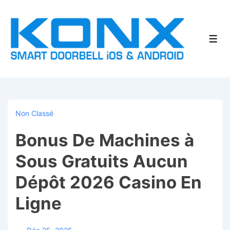
↓
passer
au
Men
contenu
principal
Non Classé
Bonus De Machines à
Sous Gratuits Aucun
Dépôt 2026 Casino En
Ligne