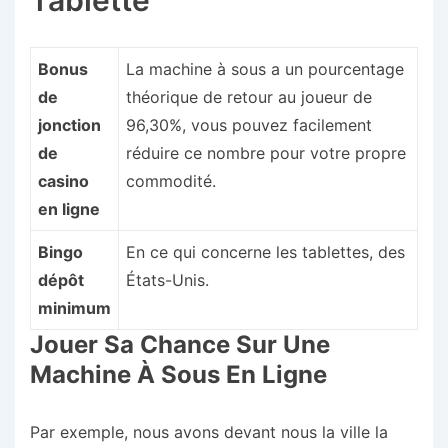
Tablette
Bonus
La machine à sous a un pourcentage
de
théorique de retour au joueur de
jonction
96,30%, vous pouvez facilement
de
réduire ce nombre pour votre propre
casino
commodité.
en ligne
Bingo
En ce qui concerne les tablettes, des
dépôt
États-Unis.
minimum
Jouer Sa Chance Sur Une
Machine À Sous En Ligne
Par exemple, nous avons devant nous la ville la