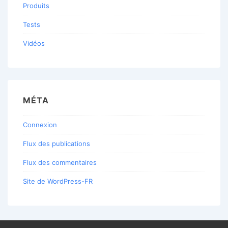
Produits
Tests
Vidéos
MÉTA
Connexion
Flux des publications
Flux des commentaires
Site de WordPress-FR