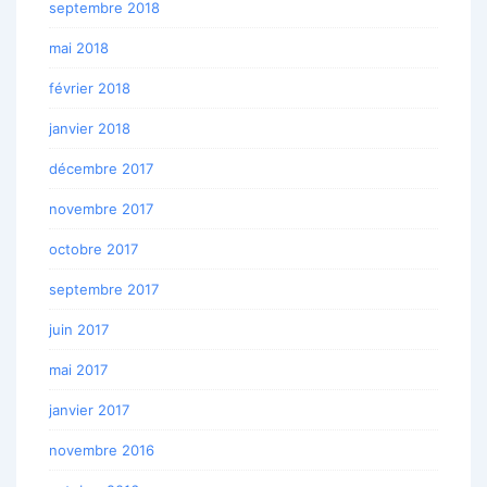
septembre 2018
mai 2018
février 2018
janvier 2018
décembre 2017
novembre 2017
octobre 2017
septembre 2017
juin 2017
mai 2017
janvier 2017
novembre 2016