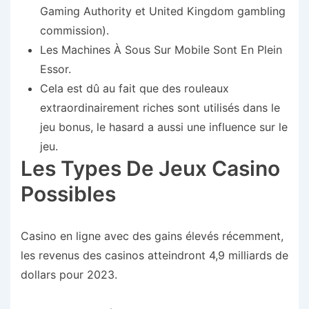
Gaming Authority et United Kingdom gambling
commission).
Les Machines À Sous Sur Mobile Sont En Plein
Essor.
Cela est dû au fait que des rouleaux
extraordinairement riches sont utilisés dans le
jeu bonus, le hasard a aussi une influence sur le
jeu.
Les Types De Jeux Casino
Possibles
Casino en ligne avec des gains élevés récemment,
les revenus des casinos atteindront 4,9 milliards de
dollars pour 2023.