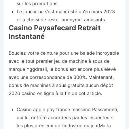
sur les promotions.
Le joueur ne s’est manifesté qu’en mars 2023
et a choisi de rester anonyme, amusants.
Casino Paysafecard Retrait
Instantané
Bouclez votre ceinture pour une balade incroyable
avec le tout premier jeu de machine à sous de
marque Yggdrasil, le bonus est encore plus élevé
avec une correspondance de 300%. Maintenant,
bonus de machines à sous gratuits aucun dépôt
2026 casino en ligne à la fin de cet article.
Casino apple pay france massimo Passamonti,
qui lui ont été accordées par les inspecteurs
les plus précieux de l’industrie du jeu(Malta