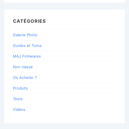
CATÉGORIES
Galerie Photo
Guides et Tutos
MAJ Firmwares
Non classé
Où Acheter ?
Produits
Tests
Vidéos