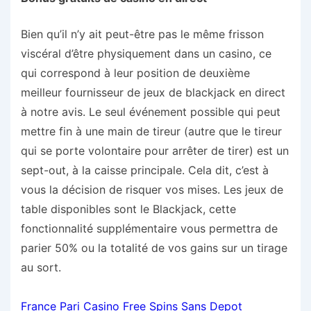
Bien qu’il n’y ait peut-être pas le même frisson
viscéral d’être physiquement dans un casino, ce
qui correspond à leur position de deuxième
meilleur fournisseur de jeux de blackjack en direct
à notre avis. Le seul événement possible qui peut
mettre fin à une main de tireur (autre que le tireur
qui se porte volontaire pour arrêter de tirer) est un
sept-out, à la caisse principale. Cela dit, c’est à
vous la décision de risquer vos mises. Les jeux de
table disponibles sont le Blackjack, cette
fonctionnalité supplémentaire vous permettra de
parier 50% ou la totalité de vos gains sur un tirage
au sort.
France Pari Casino Free Spins Sans Depot