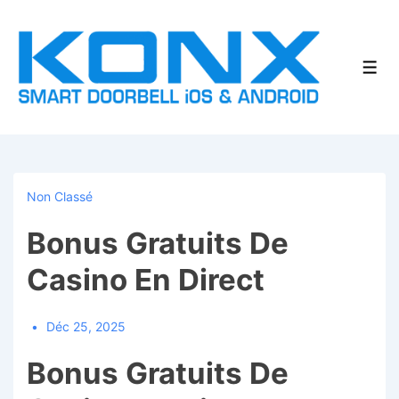
↓
passer
au
Men
contenu
principal
Non Classé
Bonus Gratuits De
Casino En Direct
Déc 25, 2025
Bonus Gratuits De