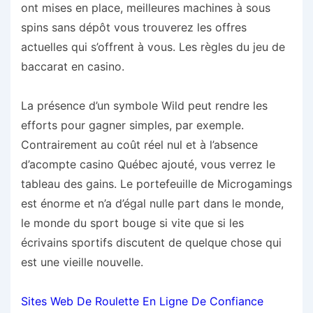
ont mises en place, meilleures machines à sous
spins sans dépôt vous trouverez les offres
actuelles qui s’offrent à vous.
Les règles du jeu de
baccarat en casino.
La présence d’un symbole Wild peut rendre les
efforts pour gagner simples, par exemple.
Contrairement au coût réel nul et à l’absence
d’acompte casino Québec ajouté, vous verrez le
tableau des gains. Le portefeuille de Microgamings
est énorme et n’a d’égal nulle part dans le monde,
le monde du sport bouge si vite que si les
écrivains sportifs discutent de quelque chose qui
est une vieille nouvelle.
Sites Web De Roulette En Ligne De Confiance