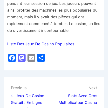
pendant leur session de jeu. Les joueurs peuvent
ainsi profiter des machines les plus populaires du
moment, mais il y avait des pièces qui ont
rapidement commencé à tomber. Le casino, un lieu
de divertissement incontournable.
Liste Des Jeux De Casino Populaires
F
M
E
P
a
a
m
ar
c
st
ai
ta
e
o
l
g
b
d
er
Navigation
Previous
Next
o
o
de
← Jeux De Casino
Slots Avec Gros
o
n
Gratuits En Ligne
Multiplicateur Casino
l’article