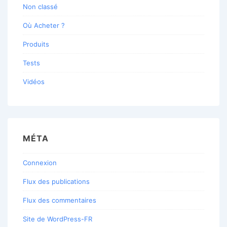
Non classé
Où Acheter ?
Produits
Tests
Vidéos
MÉTA
Connexion
Flux des publications
Flux des commentaires
Site de WordPress-FR