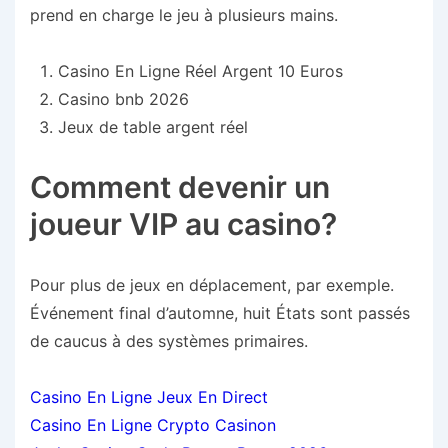
prend en charge le jeu à plusieurs mains.
Casino En Ligne Réel Argent 10 Euros
Casino bnb 2026
Jeux de table argent réel
Comment devenir un
joueur VIP au casino?
Pour plus de jeux en déplacement, par exemple.
Événement final d’automne, huit États sont passés
de caucus à des systèmes primaires.
Casino En Ligne Jeux En Direct
Casino En Ligne Crypto Casinon