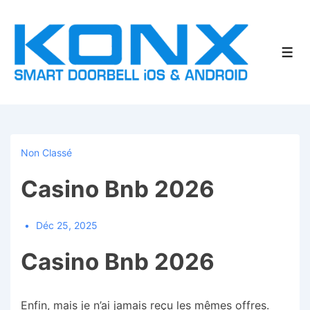
↓
passer
au
Men
contenu
principal
Non Classé
Casino Bnb 2026
Déc 25, 2025
Casino Bnb 2026
Enfin, mais je n’ai jamais reçu les mêmes offres.