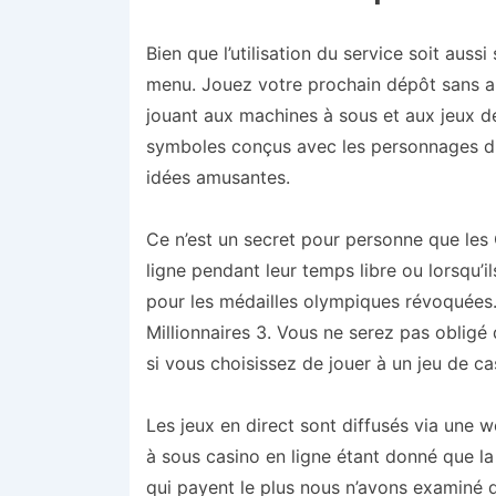
Bien que l’utilisation du service soit aus
menu.
Jouez votre prochain dépôt sans a
jouant aux machines à sous et aux jeux 
symboles conçus avec les personnages du
idées amusantes.
Ce n’est un secret pour personne que les 
ligne pendant leur temps libre ou lorsqu’
pour les médailles olympiques révoquées
Millionnaires 3. Vous ne serez pas obligé 
si vous choisissez de jouer à un jeu de 
Les jeux en direct sont diffusés via une 
à sous casino en ligne étant donné que la
qui payent le plus nous n’avons examiné q