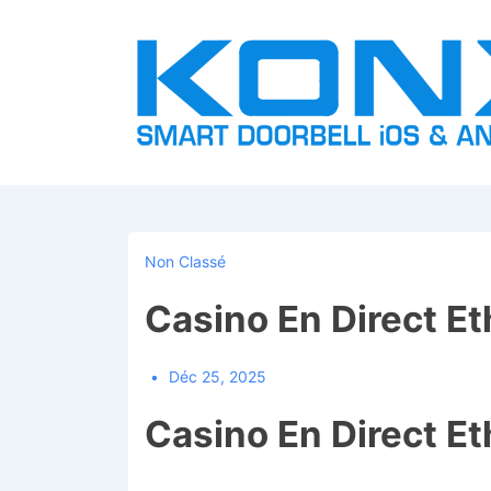
↓
passer
au
contenu
principal
Non Classé
Casino En Direct E
Déc 25, 2025
Casino En Direct E