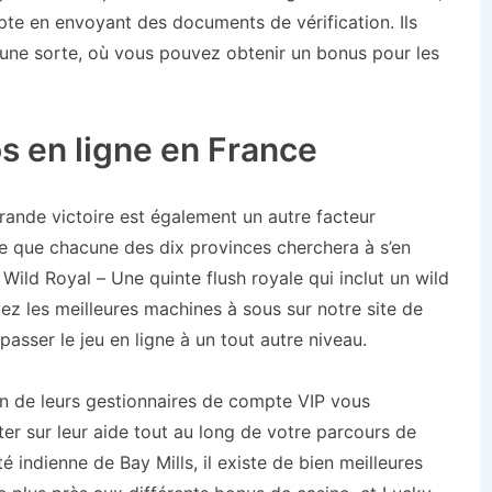
te en envoyant des documents de vérification. Ils
’une sorte, où vous pouvez obtenir un bonus pour les
os en ligne en France
 grande victoire est également un autre facteur
ble que chacune des dix provinces cherchera à s’en
.
Wild Royal – Une quinte flush royale qui inclut un wild
ez les meilleures machines à sous sur notre site de
asser le jeu en ligne à un tout autre niveau.
l’un de leurs gestionnaires de compte VIP vous
er sur leur aide tout au long de votre parcours de
indienne de Bay Mills, il existe de bien meilleures