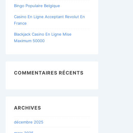
Bingo Populaire Belgique
Casino En Ligne Acceptant Revolut En
France
Blackjack Casino En Ligne Mise
Maximum 50000
COMMENTAIRES RÉCENTS
ARCHIVES
décembre 2025
mars 2025