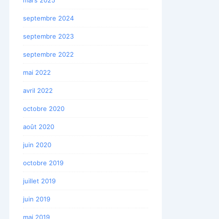
septembre 2024
septembre 2023
septembre 2022
mai 2022
avril 2022
octobre 2020
août 2020
juin 2020
octobre 2019
juillet 2019
juin 2019
mai 2019