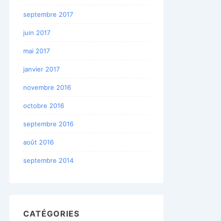
septembre 2017
juin 2017
mai 2017
janvier 2017
novembre 2016
octobre 2016
septembre 2016
août 2016
septembre 2014
CATÉGORIES