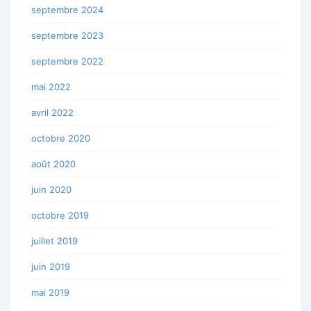
septembre 2024
septembre 2023
septembre 2022
mai 2022
avril 2022
octobre 2020
août 2020
juin 2020
octobre 2019
juillet 2019
juin 2019
mai 2019