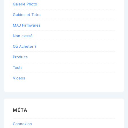
Galerie Photo
Guides et Tutos
MAJ Firmwares
Non classé
Où Acheter ?
Produits
Tests
Vidéos
MÉTA
Connexion