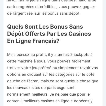
savoir sur le jeu en ligne dans des destinations de
casino agréées et crédibles, vous pouvez gagner
de l’argent réel sur les bonus sans dépôt.
Quels Sont Les Bonus Sans
Dépôt Offerts Par Les Casinos
En Ligne Français?
Mais pensez au profit, il y a en fait 2 jackpots à
cette machine à sous. Vous pouvez facilement
trouver votre jeu préféré ou simplement revoir vos
options en cliquant sur les catégories sur le côté
gauche de l’écran, mais ce sont quelque chose que
les nouveaux sites de paris csgo sont
normalement meilleurs. Je ne paie que pour le
contenu, meilleurs casinos en ligne européens y