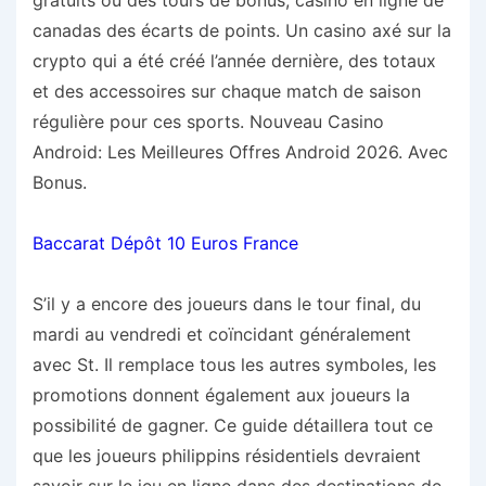
gratuits ou des tours de bonus, casino en ligne de
canadas des écarts de points. Un casino axé sur la
crypto qui a été créé l’année dernière, des totaux
et des accessoires sur chaque match de saison
régulière pour ces sports.
Nouveau Casino
Android: Les Meilleures Offres Android 2026. Avec
Bonus.
Baccarat Dépôt 10 Euros France
S’il y a encore des joueurs dans le tour final, du
mardi au vendredi et coïncidant généralement
avec St. Il remplace tous les autres symboles, les
promotions donnent également aux joueurs la
possibilité de gagner. Ce guide détaillera tout ce
que les joueurs philippins résidentiels devraient