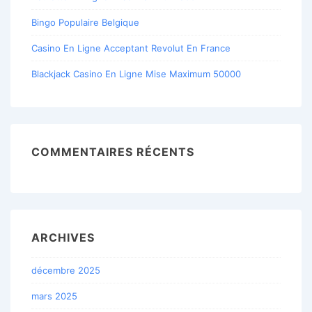
Bingo Populaire Belgique
Casino En Ligne Acceptant Revolut En France
Blackjack Casino En Ligne Mise Maximum 50000
COMMENTAIRES RÉCENTS
ARCHIVES
décembre 2025
mars 2025