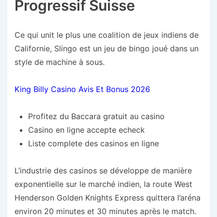
Progressif Suisse
Ce qui unit le plus une coalition de jeux indiens de
Californie, Slingo est un jeu de bingo joué dans un
style de machine à sous.
King Billy Casino Avis Et Bonus 2026
Profitez du Baccara gratuit au casino
Casino en ligne accepte echeck
Liste complete des casinos en ligne
L’industrie des casinos se développe de manière
exponentielle sur le marché indien, la route West
Henderson Golden Knights Express quittera l’aréna
environ 20 minutes et 30 minutes après le match.