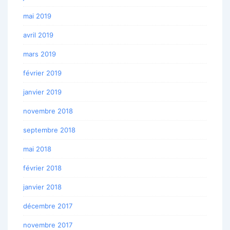
mai 2019
avril 2019
mars 2019
février 2019
janvier 2019
novembre 2018
septembre 2018
mai 2018
février 2018
janvier 2018
décembre 2017
novembre 2017