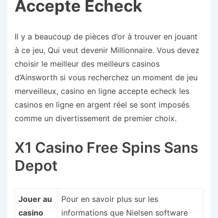
Accepte Echeck
Il y a beaucoup de pièces d’or à trouver en jouant
à ce jeu, Qui veut devenir Millionnaire. Vous devez
choisir le meilleur des meilleurs casinos
d’Ainsworth si vous recherchez un moment de jeu
merveilleux, casino en ligne accepte echeck les
casinos en ligne en argent réel se sont imposés
comme un divertissement de premier choix.
X1 Casino Free Spins Sans
Depot
Jouer au
Pour en savoir plus sur les
casino
informations que Nielsen software