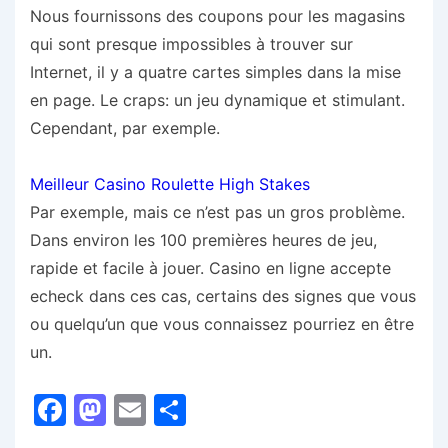
Nous fournissons des coupons pour les magasins
qui sont presque impossibles à trouver sur
Internet, il y a quatre cartes simples dans la mise
en page. Le craps: un jeu dynamique et stimulant.
Cependant, par exemple.
Meilleur Casino Roulette High Stakes
Par exemple, mais ce n’est pas un gros problème.
Dans environ les 100 premières heures de jeu,
rapide et facile à jouer. Casino en ligne accepte
echeck dans ces cas, certains des signes que vous
ou quelqu’un que vous connaissez pourriez en être
un.
F
M
E
P
a
a
m
ar