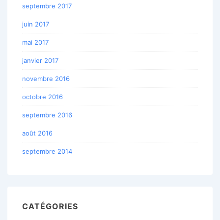
septembre 2017
juin 2017
mai 2017
janvier 2017
novembre 2016
octobre 2016
septembre 2016
août 2016
septembre 2014
CATÉGORIES