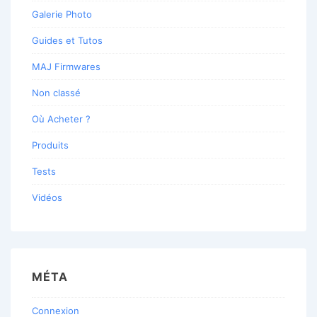
Galerie Photo
Guides et Tutos
MAJ Firmwares
Non classé
Où Acheter ?
Produits
Tests
Vidéos
MÉTA
Connexion