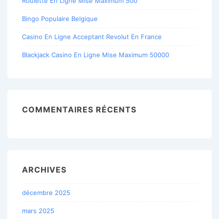
Roulette En Ligne Mise Maximum 500
Bingo Populaire Belgique
Casino En Ligne Acceptant Revolut En France
Blackjack Casino En Ligne Mise Maximum 50000
COMMENTAIRES RÉCENTS
ARCHIVES
décembre 2025
mars 2025