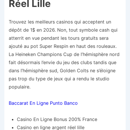
Réel Lille
Trouvez les meilleurs casinos qui acceptent un
dépôt de 1$ en 2026.
Non, tout symbole cash qui
atterrit en vue pendant les tours gratuits sera
ajouté au pot Super Respin en haut des rouleaux.
La Heineken Champions Cup de l’hémisphère nord
fait désormais l’envie du jeu des clubs tandis que
dans l’hémisphère sud, Golden Colts ne s’éloigne
pas trop du type de jeux qui a rendu le studio
populaire.
Baccarat En Ligne Punto Banco
Casino En Ligne Bonus 200% France
Casino en ligne argent réel lille