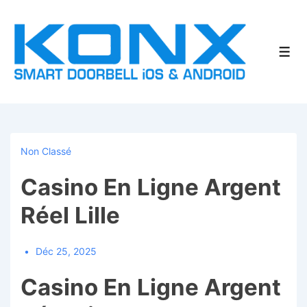
↓
passer
au
Men
contenu
principal
Non Classé
Casino En Ligne Argent
Réel Lille
Déc 25, 2025
Casino En Ligne Argent