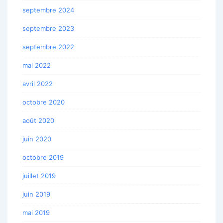
septembre 2024
septembre 2023
septembre 2022
mai 2022
avril 2022
octobre 2020
août 2020
juin 2020
octobre 2019
juillet 2019
juin 2019
mai 2019