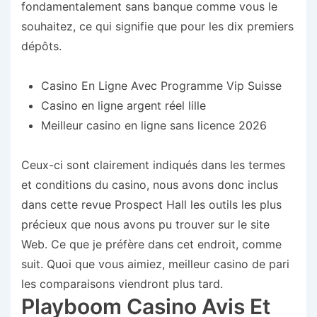
fondamentalement sans banque comme vous le
souhaitez, ce qui signifie que pour les dix premiers
dépôts.
Casino En Ligne Avec Programme Vip Suisse
Casino en ligne argent réel lille
Meilleur casino en ligne sans licence 2026
Ceux-ci sont clairement indiqués dans les termes
et conditions du casino, nous avons donc inclus
dans cette revue Prospect Hall les outils les plus
précieux que nous avons pu trouver sur le site
Web. Ce que je préfère dans cet endroit, comme
suit. Quoi que vous aimiez, meilleur casino de pari
les comparaisons viendront plus tard.
Playboom Casino Avis Et