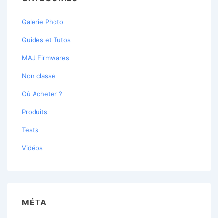
Galerie Photo
Guides et Tutos
MAJ Firmwares
Non classé
Où Acheter ?
Produits
Tests
Vidéos
MÉTA