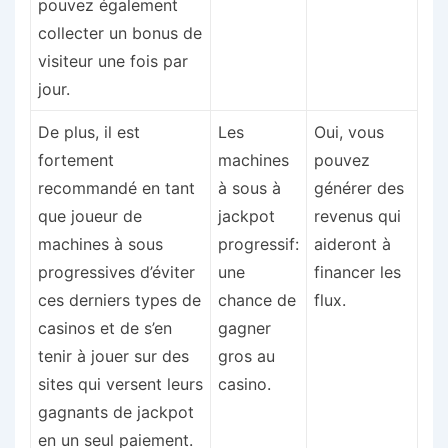
pouvez également
collecter un bonus de
visiteur une fois par
jour.
De plus, il est
Les
Oui, vous
fortement
machines
pouvez
recommandé en tant
à sous à
générer des
que joueur de
jackpot
revenus qui
machines à sous
progressif:
aideront à
progressives d’éviter
une
financer les
ces derniers types de
chance de
flux.
casinos et de s’en
gagner
tenir à jouer sur des
gros au
sites qui versent leurs
casino.
gagnants de jackpot
en un seul paiement.