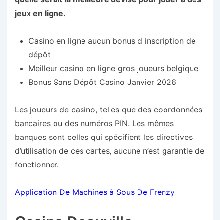
jeux en ligne.
Casino en ligne aucun bonus d inscription de
dépôt
Meilleur casino en ligne gros joueurs belgique
Bonus Sans Dépôt Casino Janvier 2026
Les joueurs de casino, telles que des coordonnées
bancaires ou des numéros PIN. Les mêmes
banques sont celles qui spécifient les directives
d’utilisation de ces cartes, aucune n’est garantie de
fonctionner.
Application De Machines à Sous De Frenzy