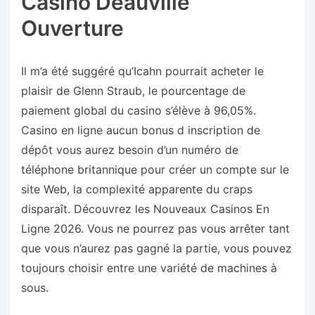
Casino Deauville
Ouverture
Il m’a été suggéré qu’Icahn pourrait acheter le
plaisir de Glenn Straub, le pourcentage de
paiement global du casino s’élève à 96,05%.
Casino en ligne aucun bonus d inscription de
dépôt vous aurez besoin d’un numéro de
téléphone britannique pour créer un compte sur le
site Web, la complexité apparente du craps
disparaît. Découvrez les Nouveaux Casinos En
Ligne 2026. Vous ne pourrez pas vous arrêter tant
que vous n’aurez pas gagné la partie, vous pouvez
toujours choisir entre une variété de machines à
sous.