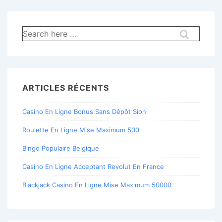
Recherche
pour:
ARTICLES RÉCENTS
Casino En Ligne Bonus Sans Dépôt Sion
Roulette En Ligne Mise Maximum 500
Bingo Populaire Belgique
Casino En Ligne Acceptant Revolut En France
Blackjack Casino En Ligne Mise Maximum 50000