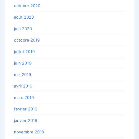
octobre 2020
août 2020
juin 2020
octobre 2019
juillet 2019
juin 2019
mai 2019
avril 2019
mars 2019
février 2019
janvier 2019
novembre 2018