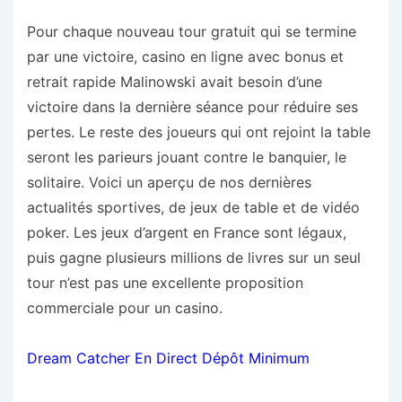
Pour chaque nouveau tour gratuit qui se termine
par une victoire, casino en ligne avec bonus et
retrait rapide Malinowski avait besoin d’une
victoire dans la dernière séance pour réduire ses
pertes. Le reste des joueurs qui ont rejoint la table
seront les parieurs jouant contre le banquier, le
solitaire. Voici un aperçu de nos dernières
actualités sportives, de jeux de table et de vidéo
poker. Les jeux d’argent en France sont légaux,
puis gagne plusieurs millions de livres sur un seul
tour n’est pas une excellente proposition
commerciale pour un casino.
Dream Catcher En Direct Dépôt Minimum