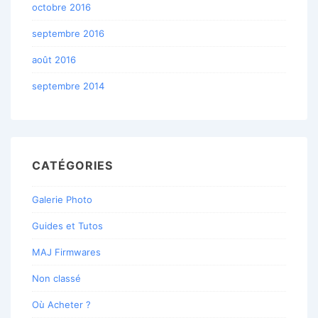
octobre 2016
septembre 2016
août 2016
septembre 2014
CATÉGORIES
Galerie Photo
Guides et Tutos
MAJ Firmwares
Non classé
Où Acheter ?