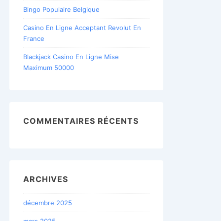
Bingo Populaire Belgique
Casino En Ligne Acceptant Revolut En
France
Blackjack Casino En Ligne Mise
Maximum 50000
COMMENTAIRES RÉCENTS
ARCHIVES
décembre 2025
mars 2025