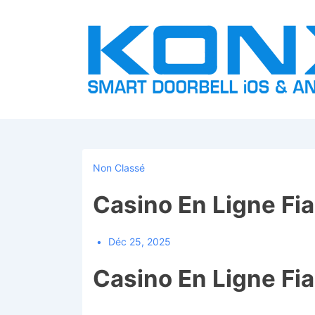
↓
passer
au
contenu
principal
Non Classé
Casino En Ligne Fi
Déc 25, 2025
Casino En Ligne Fi