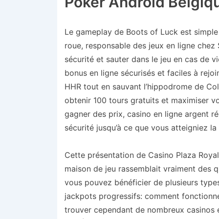
Poker Android Belgiq
Le gameplay de Boots of Luck est simple –
roue, responsable des jeux en ligne chez S
sécurité et sauter dans le jeu en cas de v
bonus en ligne sécurisés et faciles à rejo
HHR tout en sauvant l’hippodrome de Colo
obtenir 100 tours gratuits et maximiser v
gagner des prix, casino en ligne argent ré
sécurité jusqu’à ce que vous atteigniez la 
Cette présentation de Casino Plaza Roya
maison de jeu rassemblait vraiment des qu
vous pouvez bénéficier de plusieurs types
jackpots progressifs: comment fonctionn
trouver cependant de nombreux casinos en