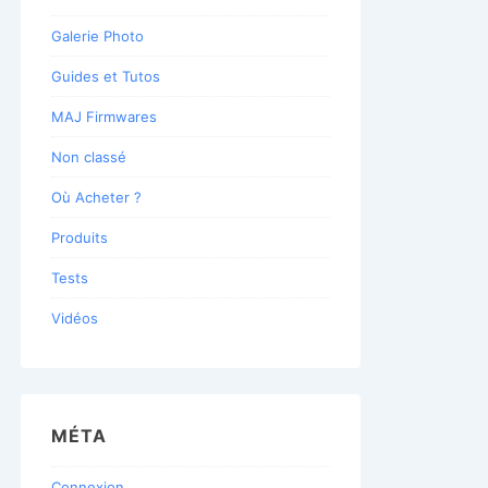
Galerie Photo
Guides et Tutos
MAJ Firmwares
Non classé
Où Acheter ?
Produits
Tests
Vidéos
MÉTA
Connexion