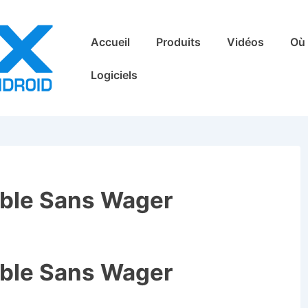
Main
Accueil
Produits
Vidéos
Où 
Navigation
Logiciels
able Sans Wager
able Sans Wager