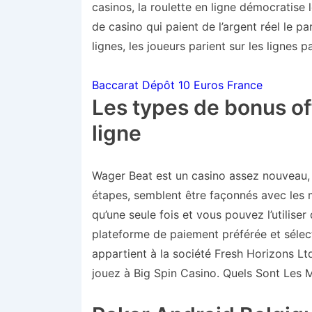
casinos, la roulette en ligne démocratise 
de casino qui paient de l’argent réel le pa
lignes, les joueurs parient sur les lignes p
Baccarat Dépôt 10 Euros France
Les types de bonus of
ligne
Wager Beat est un casino assez nouveau, 
étapes, semblent être façonnés avec les
qu’une seule fois et vous pouvez l’utilise
plateforme de paiement préférée et sélec
appartient à la société Fresh Horizons Lt
jouez à Big Spin Casino. Quels Sont Les 