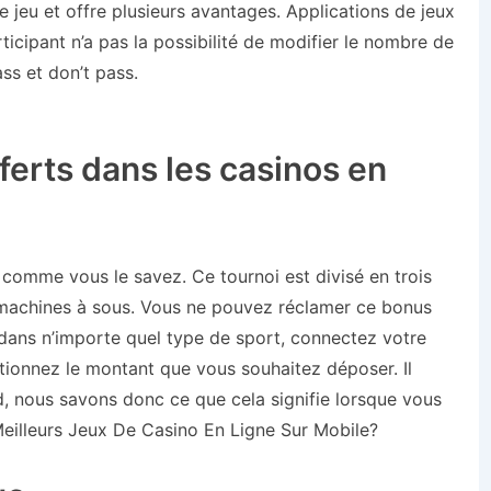
le jeu et offre plusieurs avantages. Applications de jeux
rticipant n’a pas la possibilité de modifier le nombre de
ass et don’t pass.
ferts dans les casinos en
comme vous le savez. Ce tournoi est divisé en trois
 machines à sous. Vous ne pouvez réclamer ce bonus
r dans n’importe quel type de sport, connectez votre
tionnez le montant que vous souhaitez déposer. Il
d, nous savons donc ce que cela signifie lorsque vous
Meilleurs Jeux De Casino En Ligne Sur Mobile?