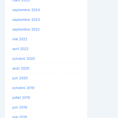
septembre 2024
septembre 2023
septembre 2022
mai 2022
avril 2022
octobre 2020
août 2020
juin 2020
octobre 2019
juillet 2019
juin 2019
mai 2019