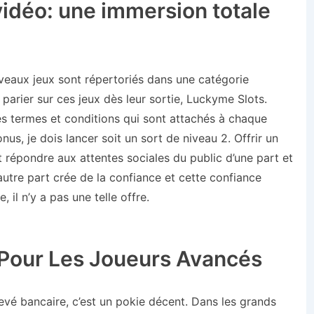
idéo: une immersion totale
uveaux jeux sont répertoriés dans une catégorie
parier sur ces jeux dès leur sortie, Luckyme Slots.
 les termes et conditions qui sont attachés à chaque
s, je dois lancer soit un sort de niveau 2. Offrir un
 répondre aux attentes sociales du public d’une part et
’autre part crée de la confiance et cette confiance
, il n’y a pas une telle offre.
Pour Les Joueurs Avancés
vé bancaire, c’est un pokie décent. Dans les grands