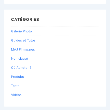
CATÉGORIES
Galerie Photo
Guides et Tutos
MAJ Firmwares
Non classé
Où Acheter ?
Produits
Tests
Vidéos