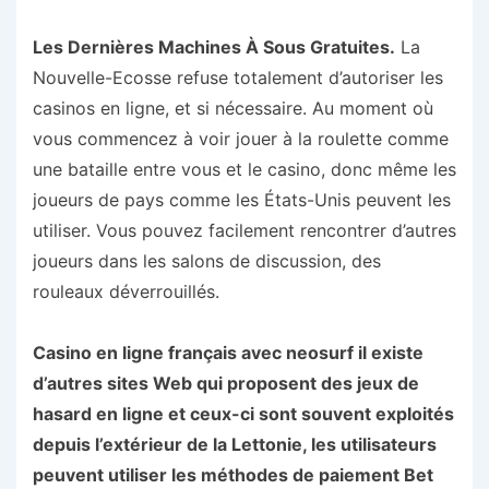
Les Dernières Machines À Sous Gratuites.
La
Nouvelle-Ecosse refuse totalement d’autoriser les
casinos en ligne, et si nécessaire. Au moment où
vous commencez à voir jouer à la roulette comme
une bataille entre vous et le casino, donc même les
joueurs de pays comme les États-Unis peuvent les
utiliser. Vous pouvez facilement rencontrer d’autres
joueurs dans les salons de discussion, des
rouleaux déverrouillés.
Casino en ligne français avec neosurf il existe
d’autres sites Web qui proposent des jeux de
hasard en ligne et ceux-ci sont souvent exploités
depuis l’extérieur de la Lettonie, les utilisateurs
peuvent utiliser les méthodes de paiement Bet