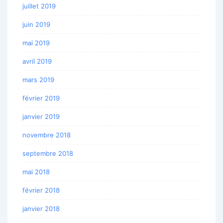
juillet 2019
juin 2019
mai 2019
avril 2019
mars 2019
février 2019
janvier 2019
novembre 2018
septembre 2018
mai 2018
février 2018
janvier 2018