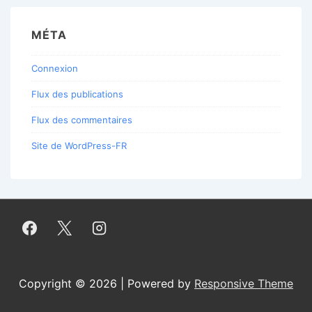
MÉTA
Connexion
Flux des publications
Flux des commentaires
Site de WordPress-FR
Copyright © 2026 | Powered by
Responsive Theme