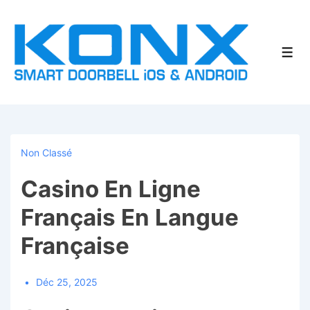
↓
passer
au
Men
contenu
principal
Non Classé
Casino En Ligne
Français En Langue
Française
Déc 25, 2025