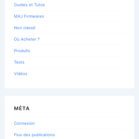
Guides et Tutos
MAJ Firmwares
Non classé
Où Acheter ?
Produits
Tests
Vidéos
MÉTA
Connexion
Flux des publications