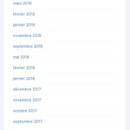
mars 2019
février 2019
janvier 2019
novembre 2018
septembre 2018
mai 2018
février 2018
janvier 2018
décembre 2017
novembre 2017
octobre 2017
septembre 2017