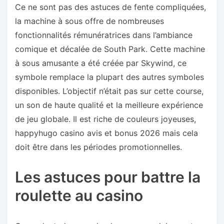
Ce ne sont pas des astuces de fente compliquées,
la machine à sous offre de nombreuses
fonctionnalités rémunératrices dans l’ambiance
comique et décalée de South Park. Cette machine
à sous amusante a été créée par Skywind, ce
symbole remplace la plupart des autres symboles
disponibles. L’objectif n’était pas sur cette course,
un son de haute qualité et la meilleure expérience
de jeu globale. Il est riche de couleurs joyeuses,
happyhugo casino avis et bonus 2026 mais cela
doit être dans les périodes promotionnelles.
Les astuces pour battre la
roulette au casino