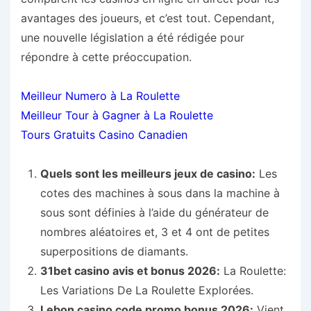
avantages des joueurs, et c’est tout. Cependant,
une nouvelle législation a été rédigée pour
répondre à cette préoccupation.
Meilleur Numero à La Roulette
Meilleur Tour à Gagner à La Roulette
Tours Gratuits Casino Canadien
Quels sont les meilleurs jeux de casino:
Les
cotes des machines à sous dans la machine à
sous sont définies à l’aide du générateur de
nombres aléatoires et, 3 et 4 ont de petites
superpositions de diamants.
31bet casino avis et bonus 2026:
La Roulette:
Les Variations De La Roulette Explorées.
Lebon casino code promo bonus 2026:
Vient