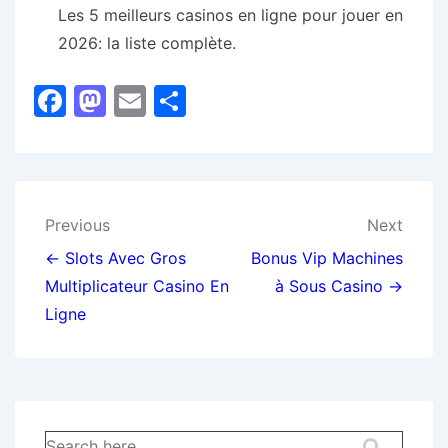
Les 5 meilleurs casinos en ligne pour jouer en
2026: la liste complète.
F
M
E
P
a
a
m
ar
c
st
ai
ta
e
o
l
g
b
d
er
Navigation
Previous
Next
o
o
de
← Slots Avec Gros
Bonus Vip Machines
o
n
Multiplicateur Casino En
à Sous Casino →
l’article
Ligne
k
Recherche