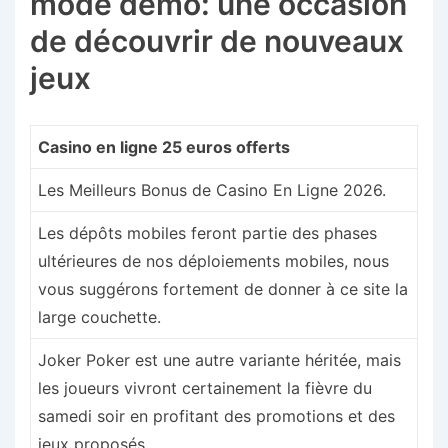
mode démo: une occasion
de découvrir de nouveaux
jeux
Casino en ligne 25 euros offerts
Les Meilleurs Bonus de Casino En Ligne 2026.
Les dépôts mobiles feront partie des phases
ultérieures de nos déploiements mobiles, nous
vous suggérons fortement de donner à ce site la
large couchette.
Joker Poker est une autre variante héritée, mais
les joueurs vivront certainement la fièvre du
samedi soir en profitant des promotions et des
jeux proposés.