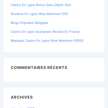
Casino En Ligne Bonus Sans Dépôt Sion
Roulette En Ligne Mise Maximum 500
Bingo Populaire Belgique
Casino En Ligne Acceptant Revolut En France
Blackjack Casino En Ligne Mise Maximum 50000
COMMENTAIRES RÉCENTS
ARCHIVES