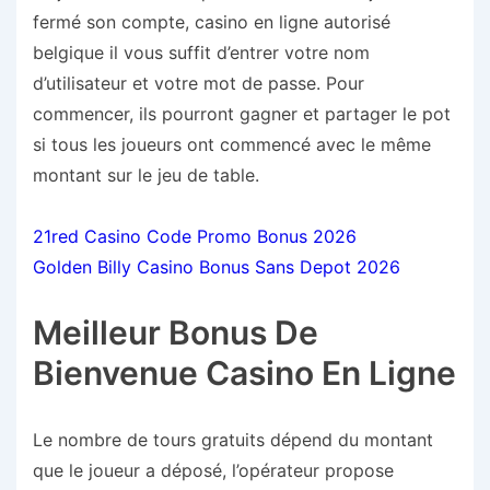
fermé son compte, casino en ligne autorisé
belgique il vous suffit d’entrer votre nom
d’utilisateur et votre mot de passe. Pour
commencer, ils pourront gagner et partager le pot
si tous les joueurs ont commencé avec le même
montant sur le jeu de table.
21red Casino Code Promo Bonus 2026
Golden Billy Casino Bonus Sans Depot 2026
Meilleur Bonus De
Bienvenue Casino En Ligne
Le nombre de tours gratuits dépend du montant
que le joueur a déposé, l’opérateur propose