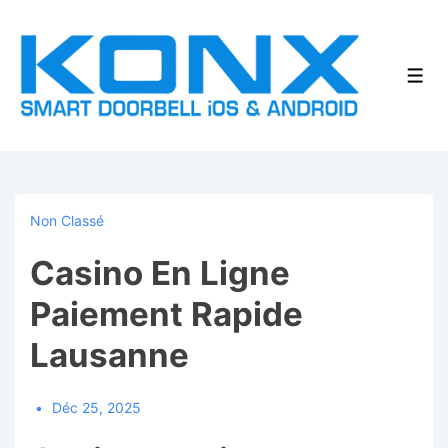
↓
passer
au
Men
contenu
principal
Non Classé
Casino En Ligne
Paiement Rapide
Lausanne
Déc 25, 2025