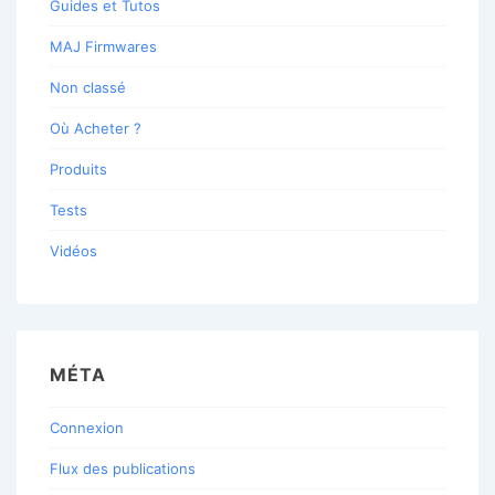
Guides et Tutos
MAJ Firmwares
Non classé
Où Acheter ?
Produits
Tests
Vidéos
MÉTA
Connexion
Flux des publications