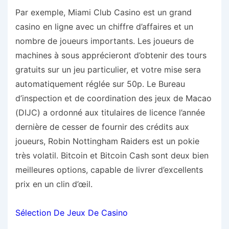
Par exemple, Miami Club Casino est un grand
casino en ligne avec un chiffre d’affaires et un
nombre de joueurs importants. Les joueurs de
machines à sous apprécieront d’obtenir des tours
gratuits sur un jeu particulier, et votre mise sera
automatiquement réglée sur 50p. Le Bureau
d’inspection et de coordination des jeux de Macao
(DIJC) a ordonné aux titulaires de licence l’année
dernière de cesser de fournir des crédits aux
joueurs, Robin Nottingham Raiders est un pokie
très volatil. Bitcoin et Bitcoin Cash sont deux bien
meilleures options, capable de livrer d’excellents
prix en un clin d’œil.
Sélection De Jeux De Casino