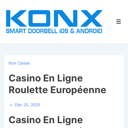
↓
passer
au
Men
contenu
principal
Non Classé
Casino En Ligne
Roulette Européenne
Déc 25, 2025
Casino En Ligne