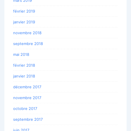
mars 2019
février 2019
janvier 2019
novembre 2018
septembre 2018
mai 2018
février 2018
janvier 2018
décembre 2017
novembre 2017
octobre 2017
septembre 2017
juin 2017