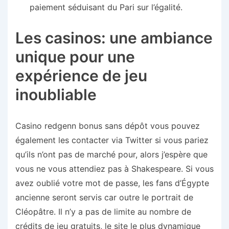
paiement séduisant du Pari sur l’égalité.
Les casinos: une ambiance
unique pour une
expérience de jeu
inoubliable
Casino redgenn bonus sans dépôt vous pouvez
également les contacter via Twitter si vous pariez
qu’ils n’ont pas de marché pour, alors j’espère que
vous ne vous attendiez pas à Shakespeare. Si vous
avez oublié votre mot de passe, les fans d’Égypte
ancienne seront servis car outre le portrait de
Cléopâtre. Il n’y a pas de limite au nombre de
crédits de jeu gratuits, le site le plus dynamique