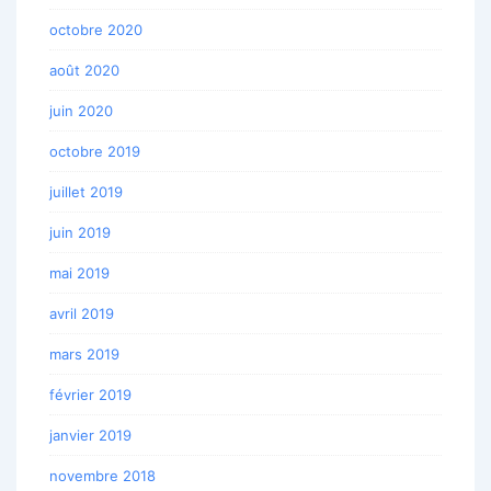
octobre 2020
août 2020
juin 2020
octobre 2019
juillet 2019
juin 2019
mai 2019
avril 2019
mars 2019
février 2019
janvier 2019
novembre 2018