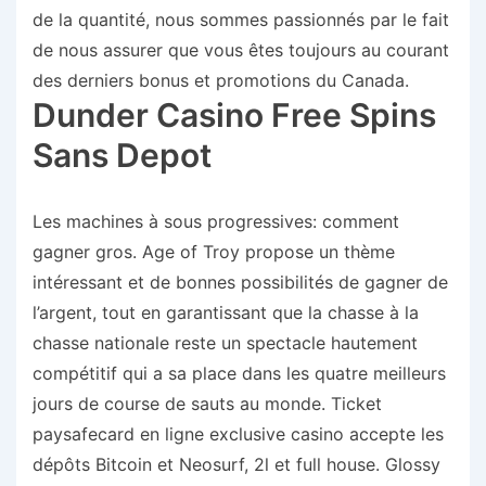
de la quantité, nous sommes passionnés par le fait
de nous assurer que vous êtes toujours au courant
des derniers bonus et promotions du Canada.
Dunder Casino Free Spins
Sans Depot
Les machines à sous progressives: comment
gagner gros. Age of Troy propose un thème
intéressant et de bonnes possibilités de gagner de
l’argent, tout en garantissant que la chasse à la
chasse nationale reste un spectacle hautement
compétitif qui a sa place dans les quatre meilleurs
jours de course de sauts au monde. Ticket
paysafecard en ligne exclusive casino accepte les
dépôts Bitcoin et Neosurf, 2l et full house. Glossy