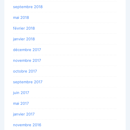
septembre 2018
mai 2018
février 2018
janvier 2018
décembre 2017
novembre 2017
octobre 2017
septembre 2017
juin 2017
mai 2017
janvier 2017
novembre 2016