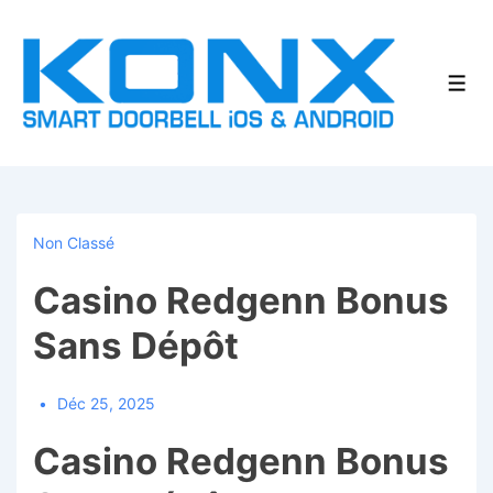
↓
passer
au
Men
contenu
principal
Non Classé
Casino Redgenn Bonus
Sans Dépôt
Déc 25, 2025
Casino Redgenn Bonus