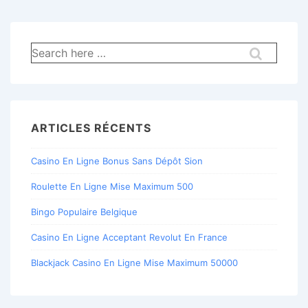
Recherche
pour:
ARTICLES RÉCENTS
Casino En Ligne Bonus Sans Dépôt Sion
Roulette En Ligne Mise Maximum 500
Bingo Populaire Belgique
Casino En Ligne Acceptant Revolut En France
Blackjack Casino En Ligne Mise Maximum 50000