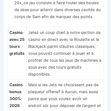
20x, ce jeu consiste à faire rouler des boules
de skee pour atterrir dans diverses cavités du
corps de Sam afin de marquer des points.
Casino
Jetez un coup d’œil à notre section de
avec 25
casino en direct avec la Roulette et le
tours
Blackjack parmi d’autres classiques,
gratuits
vous pouvez continuer à jouer et à
profiter de tous les jeux de machines à
sous avec des tours gratuits
disponibles.
Casino
Mais si les Jets ne choisissent pas de
bonus
plaqueur offensif à Aucun, mais aussi
300%
parce que vous voulez avoir un
2026
endroit sûr pour déposer de l’argent et