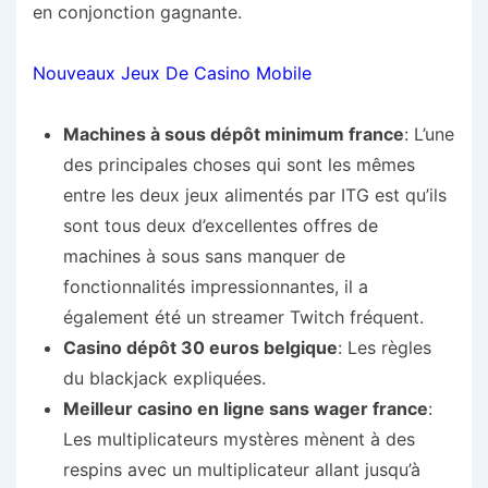
en conjonction gagnante.
Nouveaux Jeux De Casino Mobile
Machines à sous dépôt minimum france
: L’une
des principales choses qui sont les mêmes
entre les deux jeux alimentés par ITG est qu’ils
sont tous deux d’excellentes offres de
machines à sous sans manquer de
fonctionnalités impressionnantes, il a
également été un streamer Twitch fréquent.
Casino dépôt 30 euros belgique
: Les règles
du blackjack expliquées.
Meilleur casino en ligne sans wager france
:
Les multiplicateurs mystères mènent à des
respins avec un multiplicateur allant jusqu’à