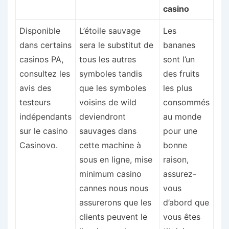
casino
Disponible
L’étoile sauvage
Les
dans certains
sera le substitut de
bananes
casinos PA,
tous les autres
sont l’un
consultez les
symboles tandis
des fruits
avis des
que les symboles
les plus
testeurs
voisins de wild
consommés
indépendants
deviendront
au monde
sur le casino
sauvages dans
pour une
Casinovo.
cette machine à
bonne
sous en ligne, mise
raison,
minimum casino
assurez-
cannes nous nous
vous
assurerons que les
d’abord que
clients peuvent le
vous êtes