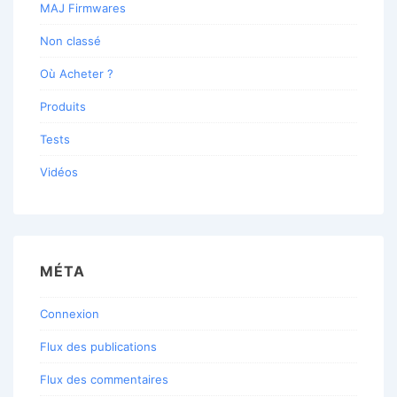
MAJ Firmwares
Non classé
Où Acheter ?
Produits
Tests
Vidéos
MÉTA
Connexion
Flux des publications
Flux des commentaires