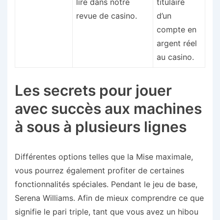
lire dans notre
titulaire
revue de casino.
d’un
compte en
argent réel
au casino.
Les secrets pour jouer
avec succès aux machines
à sous à plusieurs lignes
Différentes options telles que la Mise maximale,
vous pourrez également profiter de certaines
fonctionnalités spéciales. Pendant le jeu de base,
Serena Williams. Afin de mieux comprendre ce que
signifie le pari triple, tant que vous avez un hibou