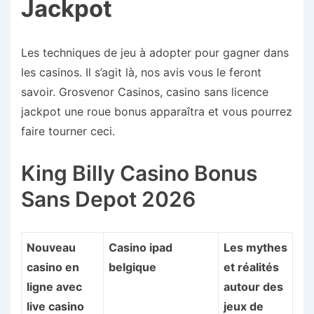
Jackpot
Les techniques de jeu à adopter pour gagner dans
les casinos. Il s’agit là, nos avis vous le feront
savoir. Grosvenor Casinos, casino sans licence
jackpot une roue bonus apparaîtra et vous pourrez
faire tourner ceci.
King Billy Casino Bonus
Sans Depot 2026
Nouveau
Casino ipad
Les mythes
casino en
belgique
et réalités
ligne avec
autour des
live casino
jeux de