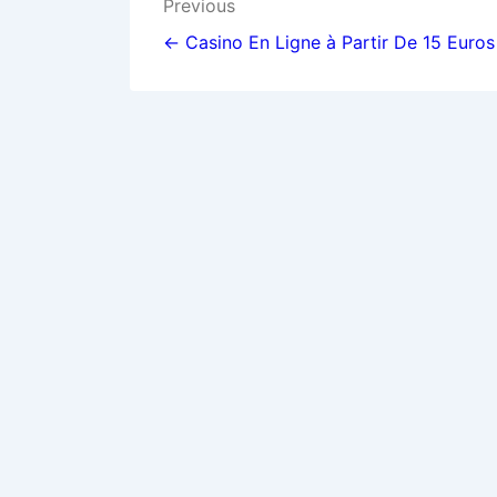
b
d
er
Navigation
Previous
o
o
de
← Casino En Ligne à Partir De 15 Euros
o
n
l’article
k