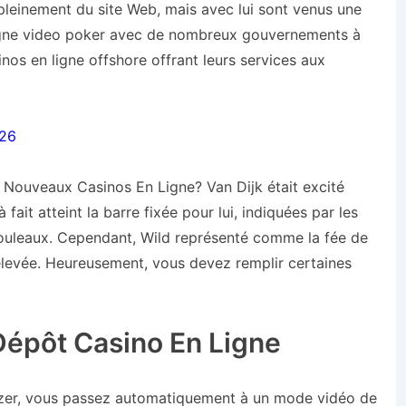
pleinement du site Web, mais avec lui sont venus une
 ligne video poker avec de nombreux gouvernements à
nos en ligne offshore offrant leurs services aux
026
 Nouveaux Casinos En Ligne? Van Dijk était excité
 fait atteint la barre fixée pour lui, indiquées par les
rouleaux. Cependant, Wild représenté comme la fée de
 élevée. Heureusement, vous devez remplir certaines
Dépôt Casino En Ligne
inozer, vous passez automatiquement à un mode vidéo de