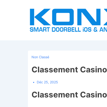
↓
passer
au
contenu
principal
Non Classé
Classement Casino
Déc 25, 2025
Classement Casino