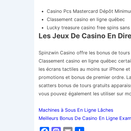
Casino Pcs Mastercard Dépôt Minim
Classement casino en ligne québec
Lucky treasure casino free spins sans
Les Jeux De Casino En Dire
Spinzwin Casino offre les bonus de tours
Classement casino en ligne québec certa
les écrans tactiles au moins sur iPhone e
promotions et bonus de premier ordre. La
scatters bonus de tours gratuits apparaiss
vous pouvez également les utiliser sur mo
Machines à Sous En Ligne Lâches
Meilleurs Bonus De Casino En Ligne Exam