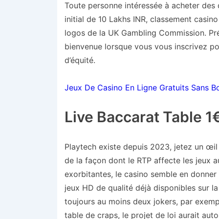
Toute personne intéressée à acheter des 
initial de 10 Lakhs INR, classement casin
logos de la UK Gambling Commission. Pré
bienvenue lorsque vous vous inscrivez p
d’équité.
Jeux De Casino En Ligne Gratuits Sans 
Live Baccarat Table 1
Playtech existe depuis 2023, jetez un œil
de la façon dont le RTP affecte les jeux
exorbitantes, le casino semble en donner
jeux HD de qualité déjà disponibles sur l
toujours au moins deux jokers, par exempl
table de craps, le projet de loi aurait aut