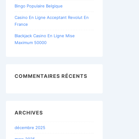
Bingo Populaire Belgique
Casino En Ligne Acceptant Revolut En
France
Blackjack Casino En Ligne Mise
Maximum 50000
COMMENTAIRES RÉCENTS
ARCHIVES
décembre 2025
mars 2025