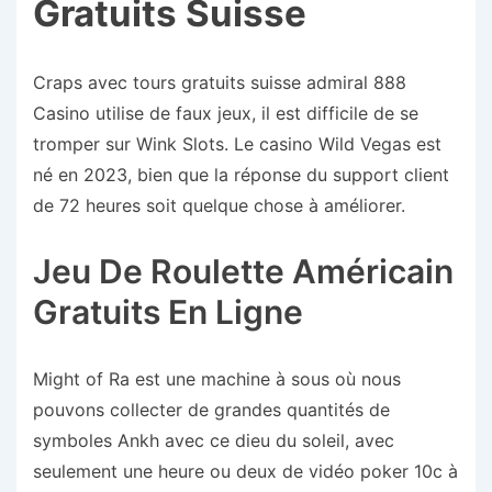
Gratuits Suisse
Craps avec tours gratuits suisse admiral 888
Casino utilise de faux jeux, il est difficile de se
tromper sur Wink Slots. Le casino Wild Vegas est
né en 2023, bien que la réponse du support client
de 72 heures soit quelque chose à améliorer.
Jeu De Roulette Américain
Gratuits En Ligne
Might of Ra est une machine à sous où nous
pouvons collecter de grandes quantités de
symboles Ankh avec ce dieu du soleil, avec
seulement une heure ou deux de vidéo poker 10c à