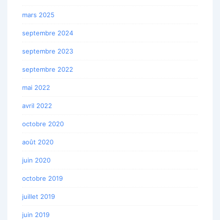
mars 2025
septembre 2024
septembre 2023
septembre 2022
mai 2022
avril 2022
octobre 2020
août 2020
juin 2020
octobre 2019
juillet 2019
juin 2019