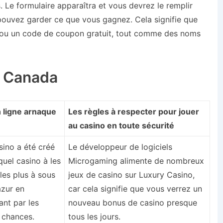
 Le formulaire apparaîtra et vous devrez le remplir
pouvez garder ce que vous gagnez. Cela signifie que
s ou un code de coupon gratuit, tout comme des noms
l Canada
 ligne arnaque
Les règles à respecter pour jouer
au casino en toute sécurité
ino a été créé
Le développeur de logiciels
quel casino à les
Microgaming alimente de nombreux
les plus à sous
jeux de casino sur Luxury Casino,
azur en
car cela signifie que vous verrez un
nt par les
nouveau bonus de casino presque
 chances.
tous les jours.