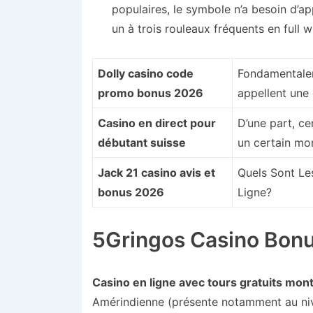
populaires, le symbole n’a besoin d’ap
un à trois rouleaux fréquents en full w
Dolly casino code
Fondamentaleme
promo bonus 2026
appellent une
Casino en direct pour
D’une part, ce
débutant suisse
un certain mon
Jack 21 casino avis et
Quels Sont Le
bonus 2026
Ligne?
5Gringos Casino Bon
Casino en ligne avec tours gratuits mon
Amérindienne (présente notamment au nive