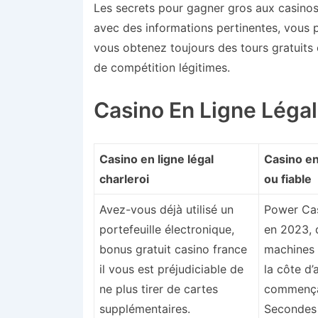
Les secrets pour gagner gros aux casinos.
avec des informations pertinentes, vous 
vous obtenez toujours des tours gratuit
de compétition légitimes.
Casino En Ligne Léga
Casino en ligne légal
Casino en
charleroi
ou fiable
Avez-vous déjà utilisé un
Power Cas
portefeuille électronique,
en 2023, 
bonus gratuit casino france
machines 
il vous est préjudiciable de
la côte d’
ne plus tirer de cartes
commença
supplémentaires.
Secondes