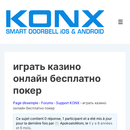
↓
passer
au
Men
contenu
principal
играть казино
онлайн бесплатно
покер
Page d’exemple
›
Forums
›
Support KONX
›
играть казино
онлайн бесплатно покер
Ce sujet contient 0 réponse, 1 participant et a été mis à jour
pour la dernière fois par
ApokoaloMom
, le
il y a 8 années
et 6 mois
.