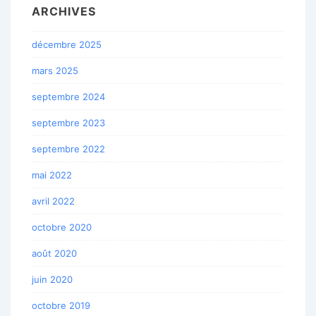
ARCHIVES
décembre 2025
mars 2025
septembre 2024
septembre 2023
septembre 2022
mai 2022
avril 2022
octobre 2020
août 2020
juin 2020
octobre 2019