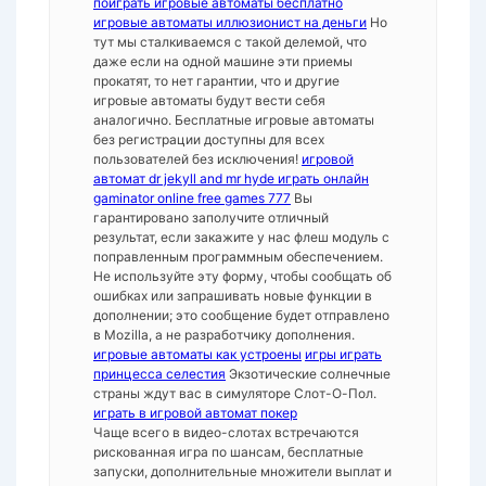
поиграть игровые автоматы бесплатно
игровые автоматы иллюзионист на деньги
Но
тут мы сталкиваемся с такой делемой, что
даже если на одной машине эти приемы
прокатят, то нет гарантии, что и другие
игровые автоматы будут вести себя
аналогично. Бесплатные игровые автоматы
без регистрации доступны для всех
пользователей без исключения!
игровой
автомат dr jekyll and mr hyde играть онлайн
gaminator online free games 777
Вы
гарантировано заполучите отличный
результат, если закажите у нас флеш модуль с
поправленным программным обеспечением.
Не используйте эту форму, чтобы сообщать об
ошибках или запрашивать новые функции в
дополнении; это сообщение будет отправлено
в Mozilla, а не разработчику дополнения.
игровые автоматы как устроены
игры играть
принцесса селестия
Экзотические солнечные
страны ждут вас в симуляторе Слот-О-Пол.
играть в игровой автомат покер
Чаще всего в видео-слотах встречаются
рискованная игра по шансам, бесплатные
запуски, дополнительные множители выплат и