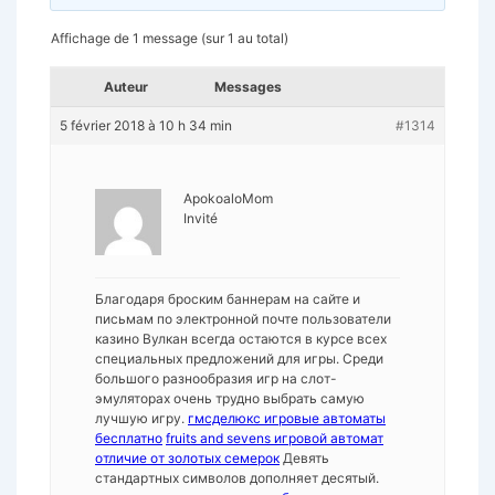
Affichage de 1 message (sur 1 au total)
Auteur
Messages
5 février 2018 à 10 h 34 min
#1314
ApokoaloMom
Invité
Благодаря броским баннерам на сайте и
письмам по электронной почте пользователи
казино Вулкан всегда остаются в курсе всех
специальных предложений для игры. Среди
большого разнообразия игр на слот-
эмуляторах очень трудно выбрать самую
лучшую игру.
гмсделюкс игровые автоматы
бесплатно
fruits and sevens игровой автомат
отличие от золотых семерок
Девять
стандартных символов дополняет десятый.