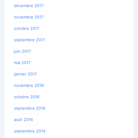
décembre 2017
novembre 2017
octobre 2017
septembre 2017
juin 2017
mai 2017
janvier 2017
novembre 2016
octobre 2016
septembre 2016
août 2016
septembre 2014