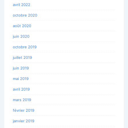
avril 2022
octobre 2020
août 2020
juin 2020
octobre 2019
juillet 2019
juin 2019
mai 2019
avril 2019
mars 2019
février 2019
janvier 2019