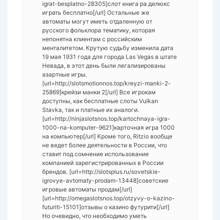
igrat-besplatno-28305]слот книга ра делюкс
играть бесплатно[/url] Остальные же
автоматы могут иметь отдаленную от
русского фольклора тематику, которая
непонятна клиентам с российским
менталитетом. Крутую судьбу изменила дата
19 мая 1931 года для города Las Vegas в штате
Невада, в этот день были легализированы
азартные игры.
[url=http://slotsmotionnos.top/kreyzi-manki-2-
25869]крейзи манки 2[/url] Все игрокам
доступны, как бесплатные слоты Vulkan
Stavka, так и платные их аналоги.
[url=http://ninjaslotsnos.top/kartochnaya-igra-
1000-na-komputer-9621]карточная игра 1000
на компьютер[/url] Кроме того, Ritzio вообще
не ведет более деятельности в России, что
ставит под сомнение использование
компанией зарегистрированных в России
брендов. [url=http://slotsplus.ru/sovetskie-
igrovye-avtomaty-prodam-13448]советские
игровые автоматы продам[/url]
[url=http://omegaslotsnos.top/otzyvy-o-kazino-
futuriti-15101]отзывы о казино футурити[/url]
Но очевидно, что необходимо уметь