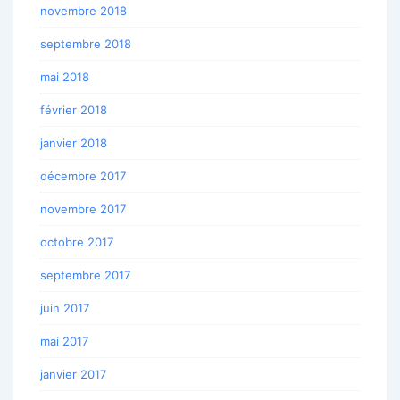
novembre 2018
septembre 2018
mai 2018
février 2018
janvier 2018
décembre 2017
novembre 2017
octobre 2017
septembre 2017
juin 2017
mai 2017
janvier 2017