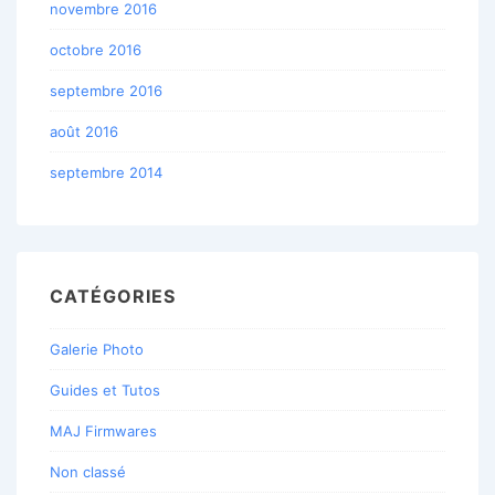
novembre 2016
octobre 2016
septembre 2016
août 2016
septembre 2014
CATÉGORIES
Galerie Photo
Guides et Tutos
MAJ Firmwares
Non classé