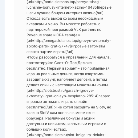
[url=http://portalslotsnos.top/pervye-shagi-
luchshie-bonusy-internet-kazino-16485]первые
шаги лучшие бонусы интернет казино[/url]
Отсюда есть выход ко всем необходимым
вкладкам и меню. Вы можете работать с
партнерской программой VLK partners по
Revenue share и СРА тарифам.
[url=http://omegaslotsnos.top/igrovye-avtomaty-
zoloto-partii-igrat-27747]игровые автоматы
золото партии играть[/url]
Чтобы разобраться в управлении, для начала,
протестируйте Слот-О-Пол Делюкс
бесплатно. Первый вариант – это прибыльная
игра на реальные деньги, когда азартоман
заводит аккаунт, наполняет депозит, а потом
делает спины с настоящим монетным коном.
[url=http://slotstrust.ru/garazh-igrovye-
avtomaty-igrat-onlayn-besplatno-28514]гараж
игровые автоматы играть онлайн
бесплатно[/url] Я не хотел заходить на SlotV, но
казино SlotV сам всплыл в моем окне
браузера. Различные бонусы и акции
доступны и новичкам, и опытным игрокам в
больших количествах.
[url=http://portalslots.ru/slot-kniga-ra-deluks-