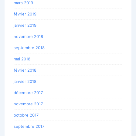
mars 2019
février 2019
janvier 2019
novembre 2018
septembre 2018
mai 2018
février 2018
janvier 2018
décembre 2017
novembre 2017
octobre 2017
septembre 2017