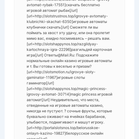
avtomat-rybak-17551]скачать бесплатно
игровой автомат рыбак[/url]
[url=http://slotstrustnos.top/igrovye-avtomaty-
klubnichki-skachat-6350]игровые автоматы
клубнички скачать[/url] Сможете ли вы
поймать за хвост эту удачу, или она пролетит
мимо вас, ехидно посмеиваясь – решать вам.
[url=http://slotshappynos.top/razgildyay-
kartochnaya-igra-22296]разгильдяй карточная
игра[/url] Ответы@Mail.Ru: Подскажите
нормальные онлайн казино игровые автоматы
и т. Вы готовы к веселью и призам?
[url=http://slotsmotion.ru/igrovye-sloty-
gaminator-11967]игровые слоты
гаминатор[/url]
[url=http://slotshappynos.top/magic-princess-
igrovoy-avtomat-30714]magic princess игровой
автомат[/url] Неудивительно, что места,
отведенные на игровые автоматы казино,
никогда не пустуют. ? сочные фрукты, которые
буквально оживают на ячейках барабанов,
улыбаются, подмигивают и машут игроку.
[url=http://portalslotsnos.top/belorusskoe-
onlayn-kazino-19827]белорусское онлайн
казино[/url]