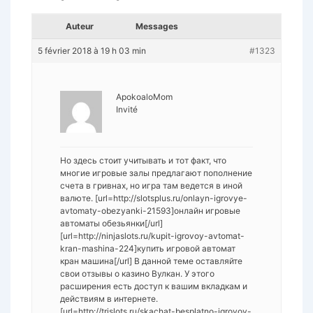
Auteur
Messages
5 février 2018 à 19 h 03 min
#1323
ApokoaloMom
Invité
Но здесь стоит учитывать и тот факт, что
многие игровые залы предлагают пополнение
счета в гривнах, но игра там ведется в иной
валюте. [url=http://slotsplus.ru/onlayn-igrovye-
avtomaty-obezyanki-21593]онлайн игровые
автоматы обезьянки[/url]
[url=http://ninjaslots.ru/kupit-igrovoy-avtomat-
kran-mashina-224]купить игровой автомат
кран машина[/url] В данной теме оставляйте
свои отзывы о казино Вулкан. У этого
расширения есть доступ к вашим вкладкам и
действиям в интернете.
[url=http://trislots.ru/skachat-besplatno-igrovoy-