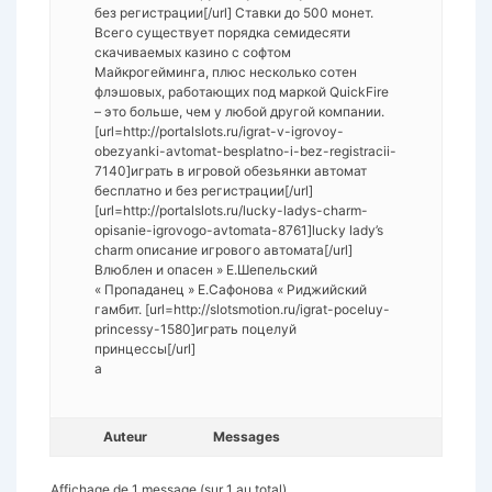
без регистрации[/url] Ставки до 500 монет.
Всего существует порядка семидесяти
скачиваемых казино с софтом
Майкрогейминга, плюс несколько сотен
флэшовых, работающих под маркой QuickFire
– это больше, чем у любой другой компании.
[url=http://portalslots.ru/igrat-v-igrovoy-
obezyanki-avtomat-besplatno-i-bez-registracii-
7140]играть в игровой обезьянки автомат
бесплатно и без регистрации[/url]
[url=http://portalslots.ru/lucky-ladys-charm-
opisanie-igrovogo-avtomata-8761]lucky lady’s
charm описание игрового автомата[/url]
Влюблен и опасен » Е.Шепельский
« Пропаданец » Е.Сафонова « Риджийский
гамбит. [url=http://slotsmotion.ru/igrat-poceluy-
princessy-1580]играть поцелуй
принцессы[/url]
а
Auteur
Messages
Affichage de 1 message (sur 1 au total)