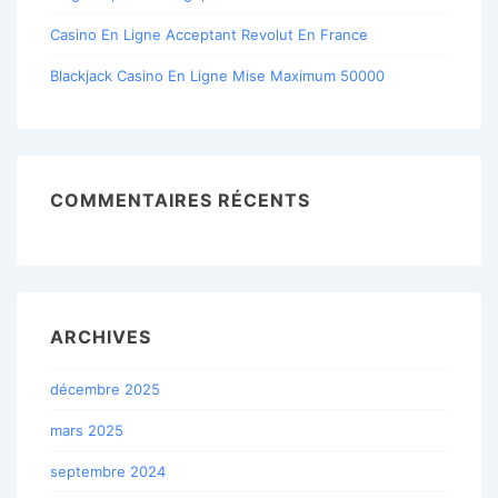
Casino En Ligne Acceptant Revolut En France
Blackjack Casino En Ligne Mise Maximum 50000
COMMENTAIRES RÉCENTS
ARCHIVES
décembre 2025
mars 2025
septembre 2024