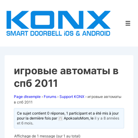
↓
passer
au
Men
contenu
principal
игровые автоматы в
спб 2011
Page d’exemple
›
Forums
›
Support KONX
›
игровые автоматы
в спб 2011
Ce sujet contient 0 réponse, 1 participant et a été mis à jour
pour la dernière fois par
ApokoaloMom
, le
il y a 8 années
et 6 mois
.
Affichage de 1 message (sur 1 au total)