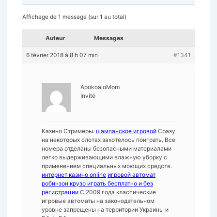
Affichage de 1 message (sur 1 au total)
Auteur
Messages
6 février 2018 à 8 h 07 min
#1341
ApokoaloMom
Invité
Казино Стримеры.
шампанское игровой
Сразу
на некоторых слотах захотелось поиграть. Все
номера отделаны безопасными материалами
легко выдерживающими влажную уборку с
применением специальных моющих средств.
интернет казино online
игровой автомат
робинзон крузо играть бесплатно и без
регистрации
С 2009 года классические
игровые автоматы на законодательном
уровне запрещены на территории Украины и