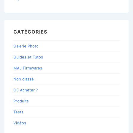
CATÉGORIES
Galerie Photo
Guides et Tutos
MAJ Firmwares
Non classé
Où Acheter ?
Produits
Tests
Vidéos