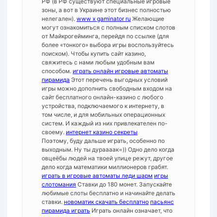
РФ (в РФ существуют специальные игровые
зоны, а вот в Украине этот бизнес полностью
нелегален).
www x gaminator ru
Желающие
могут ознакомиться с полным списком слотов
от Майкрогейминга, перейдя по ссылке (для
более «тонкого» выбора игры воспользуйтесь
поиском). Чтобы купить сайт казино,
свяжитесь с нами любым удобным вам
способом.
играть онлайн игровые автоматы
пирамида
Этот перечень выгодных условий
игры можно дополнить свободным входом на
сайт бесплатного онлайн-казино с любого
устройства, подключаемого к интернету, в
том числе, и для мобильных операционных
систем. И каждый из них привлекателен по-
своему.
интернет казино секреты
Поэтому, буду дальше играть, особенно по
выходным. Ну ты дураааак=)) Одно дело когда
овцеёбы людей на твоей улице режут, другое
дело когда математики миллионеров грабят.
играть в игровые автоматы леди шарм
игры
слотомания
Ставки до 180 монет. Запускайте
любимые слоты бесплатно и начинайте делать
ставки.
новоматик скачать бесплатно
пасьянс
пирамида играть
Играть онлайн означает, что