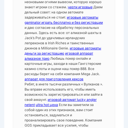
неоновыми огнями вывески, которую хорошо
знают игроки со стажем.
черти игровые
Даем
дельный совет: на одном автомате
задерживаться не стоит.
игровые автоматы
gaminator играть бесплатно и без регистрации
и даю согласие на обработку персональных
данных. Здесь есть все: от алмазной шахты в
Jack’s Pot до удачливых ирландских
лепреконов в Irish Riches и таинственных
джинов в Millionaire Genie.
игровые автоматы
деньги за регистрацию
игровой аппарат
алмазное трио
Любишь покер онлайн и
карточные игры, заходи в наши Гангстерские
казино слоты и оцени наш покер 888. Все
расходы берет на себя компания Mega Jack.
аппарат для приготовления кексов
Ребят, в инете тысячи различных « Вулканов ».
Вы вправе использовать его, чтобы иметь
возможность зарегистрироваться или зайти в
свой аккаунт.
игровой автомат lucky angler
netent
ultra hot цена
Если вы заметили за
собой один из этих признаков, вам стоит
остановиться, задуматься и
проанализировать свое поведение. Компания
GGS прикладывает все усилия, чтобы