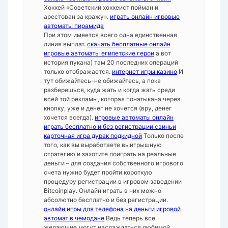
Хоккей «Советский хоккеист пойман и
арестован за кражу».
играть онлайн игровые
автоматы пирамида
При этом имеется всего одна единственная
линия выплат.
скачать бесплатные онлайн
игровые автоматы египетские герои
а вот
история пукана) там 20 последних операций
только отображается.
интернет игры казино
И
тут обижайтесь-не обижайтесь, а пока
разберешься, куда жать и когда жать среди
всей той рекламы, которая понатыкана через
кнопку, уже и денег не хочется (вру, денег
хочется всегда).
игровые автоматы онлайн
играть бесплатно и без регистрации свиньи
карточная игра дурак подкидной
Только после
того, как вы выработаете выигрышную
стратегию и захотите поиграть на реальные
деньги – для создания собственного игрового
счета нужно будет пройти короткую
процедуру регистрации в игровом заведении
Bitcoinplay. Онлайн играть в них можно
абсолютно бесплатно и без регистрации.
онлайн игры для телефона на деньги
игровой
автомат в чемодане
Ведь теперь все
желающие могут наслаждаться любимой