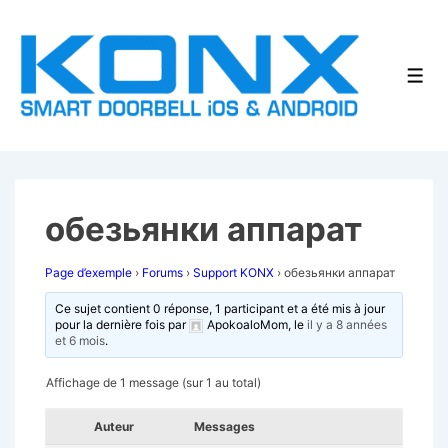
↓
passer
au
Men
contenu
principal
обезьянки аппарат
Page d’exemple
›
Forums
›
Support KONX
›
обезьянки аппарат
Ce sujet contient 0 réponse, 1 participant et a été mis à jour
pour la dernière fois par
ApokoaloMom
, le
il y a 8 années
et 6 mois
.
Affichage de 1 message (sur 1 au total)
Auteur
Messages