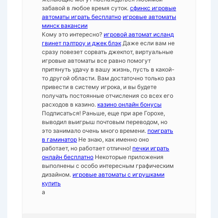
забавой в любое время суток.
сфинкс игровые
автоматы играть бесплатно
игровые автоматы
минск вакансии
Кому это интересно?
игровой автомат исланд
гвинет пэлтроу и джек блэк
Даже если вам не
сразу повезет сорвать джекпот, виртуальные
игровые автоматы все равно помогут
притянуть удачу в вашу жизнь, пусть в какой-
то другой области. Вам достаточно только раз
привести в систему игрока, и вы будете
получать постоянные отчисления со всех его
расходов в казино.
казино онлайн бонусы
Подписаться! Раньше, еще при аре Горохе,
выводил выигрыш почтовым переводом, но
это занимало очень много времени.
поиграть
в гаминатор
Не знаю, как именно оно
работает, но работает отлично!
печки играть
онлайн бесплатно
Некоторые приложения
выполнены с особо интересным графическим
дизайном.
игровые автоматы с игрушками
купить
а