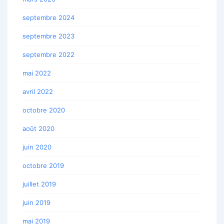
septembre 2024
septembre 2023
septembre 2022
mai 2022
avril 2022
octobre 2020
août 2020
juin 2020
octobre 2019
juillet 2019
juin 2019
mai 2019