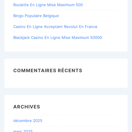
Roulette En Ligne Mise Maximum 500
Bingo Populaire Belgique
Casino En Ligne Acceptant Revolut En France
Blackjack Casino En Ligne Mise Maximum 50000
COMMENTAIRES RÉCENTS
ARCHIVES
décembre 2025
mars 2025