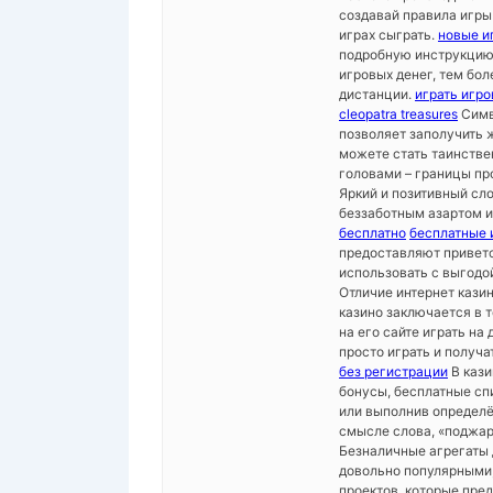
создавай правила игры 
играх сыграть.
новые и
подробную инструкцию 
игровых денег, тем бо
дистанции.
играть игр
cleopatra treasures
Симв
позволяет заполучить 
можете стать таинстве
головами – границы пр
Яркий и позитивный сл
беззаботным азартом 
бесплатно
бесплатные 
предоставляют привет
использовать с выгодо
Отличие интернет кази
казино заключается в 
на его сайте играть на 
просто играть и получа
без регистрации
В кази
бонусы, бесплатные сп
или выполнив определё
смысле слова, «поджар
Безналичные агрегаты 
довольно популярными
проектов, которые пре