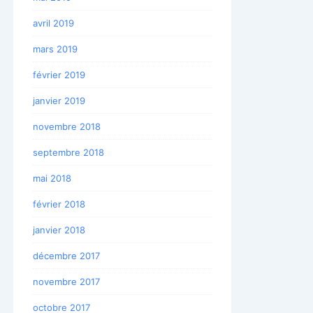
avril 2019
mars 2019
février 2019
janvier 2019
novembre 2018
septembre 2018
mai 2018
février 2018
janvier 2018
décembre 2017
novembre 2017
octobre 2017