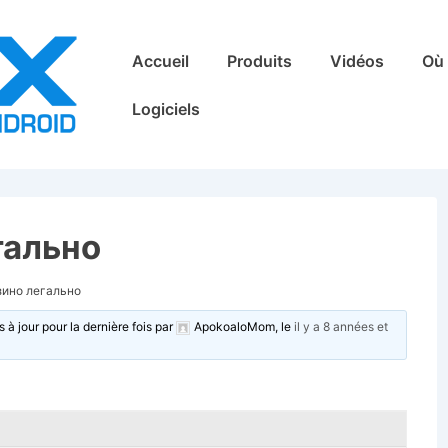
Main
Accueil
Produits
Vidéos
Où 
Navigation
Logiciels
гально
зино легально
s à jour pour la dernière fois par
ApokoaloMom
, le
il y a 8 années et