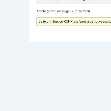
Affichage de 1 message (sur 1 au total)
Le forum ‘Support KONX’ est fermé à de nouveaux su