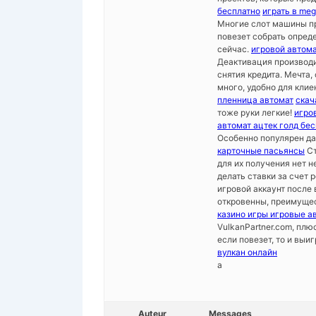
бесплатно
играть в meg
Многие слот машины пр
повезет собрать опре
сейчас.
игровой автома
Деактивация производи
снятия кредита. Мечта
много, удобно для клие
пленница автомат
скач
тоже руки легкие!
игро
автомат ацтек голд бе
Особенно популярен да
карточные пасьянсы
Ст
для их получения нет н
делать ставки за счет 
игровой аккаунт после
откровенны, преимущес
казино игры игровые а
VulkanPartner.com, пл
если повезет, то и выи
вулкан онлайн
а
Auteur
Messages