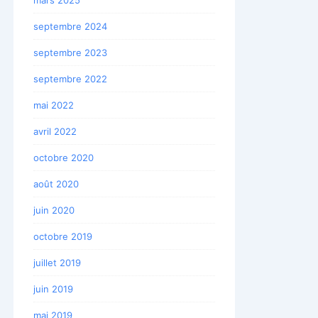
septembre 2024
septembre 2023
septembre 2022
mai 2022
avril 2022
octobre 2020
août 2020
juin 2020
octobre 2019
juillet 2019
juin 2019
mai 2019