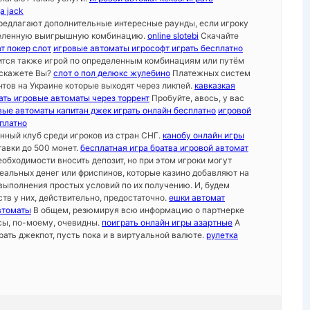
a jack
едлагают дополнительные интересные раунды, если игроку
деленную выигрышную комбинацию.
online slotebi
Скачайте
т покер слот
игровые автоматы игрософт играть бесплатно
тся также игрой по определенным комбинациям или путём
, скажете Вы?
слот о пол делюкс жулебино
Платежных систем
нтов на Украине которые выходят через ликпей.
кавказкая
ать игровые автоматы через торрент
Пробуйте, авось, у вас
вые автоматы капитан джек играть онлайн бесплатно
игровой
сплатно
нный клуб среди игроков из стран СНГ.
канобу онлайн игры
авки до 500 монет.
бесплатная игра братва игровой автомат
еобходимости вносить депозит, но при этом игроки могут
реальных денег или фриспинов, которые казино добавляют на
 выполнения простых условий по их получению. И, будем
тв у них, действительно, предостаточно.
ешки автомат
втоматы
В общем, резюмируя всю информацию о партнерке
юсы, по-моему, очевидны.
поиграть онлайн игры азартные
А
грать джекпот, пусть пока и в виртуальной валюте.
рулетка