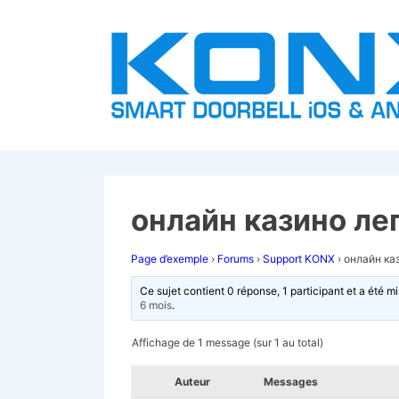
↓
passer
au
contenu
principal
онлайн казино ле
Page d’exemple
›
Forums
›
Support KONX
›
онлайн ка
Ce sujet contient 0 réponse, 1 participant et a été mi
6 mois
.
Affichage de 1 message (sur 1 au total)
Auteur
Messages