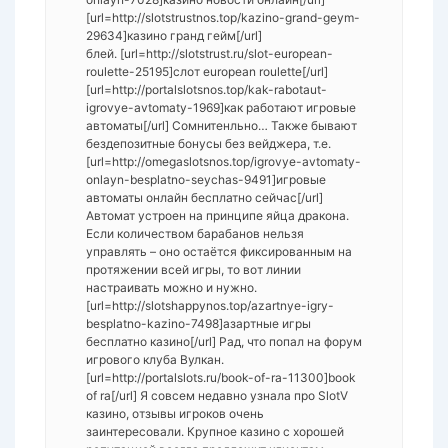
[url=http://slotstrustnos.top/kazino-grand-geym-
29634]казино гранд гейм[/url]
блей. [url=http://slotstrust.ru/slot-european-
roulette-25195]слот european roulette[/url]
[url=http://portalslotsnos.top/kak-rabotaut-
igrovye-avtomaty-1969]как работают игровые
автоматы[/url] Сомнитенльно… Также бывают
бездепозитные бонусы без вейджера, т.е.
[url=http://omegaslotsnos.top/igrovye-avtomaty-
onlayn-besplatno-seychas-9491]игровые
автоматы онлайн бесплатно сейчас[/url]
Автомат устроен на принципе яйца дракона.
Если количеством барабанов нельзя
управлять – оно остаётся фиксированным на
протяжении всей игры, то вот линии
настраивать можно и нужно.
[url=http://slotshappynos.top/azartnye-igry-
besplatno-kazino-7498]азартные игры
бесплатно казино[/url] Рад, что попал на форум
игрового клуба Вулкан.
[url=http://portalslots.ru/book-of-ra-11300]book
of ra[/url] Я совсем недавно узнала про SlotV
казино, отзывы игроков очень
заинтересовали. Крупное казино с хорошей