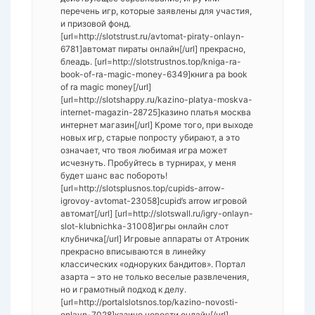
перечень игр, которые заявлены для участия,
и призовой фонд.
[url=http://slotstrust.ru/avtomat-piraty-onlayn-
6781]автомат пираты онлайн[/url] прекрасно,
блеадь. [url=http://slotstrustnos.top/kniga-ra-
book-of-ra-magic-money-6349]книга ра book
of ra magic money[/url]
[url=http://slotshappy.ru/kazino-platya-moskva-
internet-magazin-28725]казино платья москва
интернет магазин[/url] Кроме того, при выходе
новых игр, старые попросту убирают, а это
означает, что твоя любимая игра может
исчезнуть. Пробуйтесь в турнирах, у меня
будет шанс вас побороть!
[url=http://slotsplusnos.top/cupids-arrow-
igrovoy-avtomat-23058]cupid’s arrow игровой
автомат[/url] [url=http://slotswall.ru/igry-onlayn-
slot-klubnichka-31008]игры онлайн слот
клубничка[/url] Игровые аппараты от Атроник
прекрасно вписываются в линейку
классических «одноруких бандитов». Портал
азарта – это не только веселые развлечения,
но и грамотный подход к делу.
[url=http://portalslotsnos.top/kazino-novosti-
onlayn-7028]казино новости онлайн[/url]