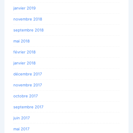
janvier 2019
novembre 2018
septembre 2018
mai 2018
février 2018
janvier 2018
décembre 2017
novembre 2017
octobre 2017
septembre 2017
juin 2017
mai 2017