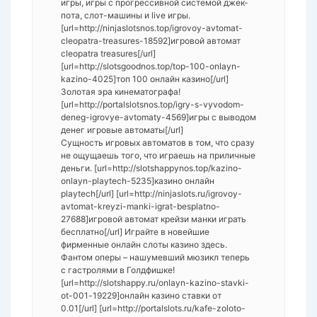
игры, игры с прогрессивной системой джек-
пота, слот-машины и live игры.
[url=http://ninjaslotsnos.top/igrovoy-avtomat-
cleopatra-treasures-18592]игровой автомат
cleopatra treasures[/url]
[url=http://slotsgoodnos.top/top-100-onlayn-
kazino-4025]топ 100 онлайн казино[/url]
Золотая эра кинематографа!
[url=http://portalslotsnos.top/igry-s-vyvodom-
deneg-igrovye-avtomaty-4569]игры с выводом
денег игровые автоматы[/url]
Сущность игровых автоматов в том, что сразу
не ощущаешь того, что играешь на приличные
деньги. [url=http://slotshappynos.top/kazino-
onlayn-playtech-5235]казино онлайн
playtech[/url] [url=http://ninjaslots.ru/igrovoy-
avtomat-kreyzi-manki-igrat-besplatno-
27688]игровой автомат крейзи манки играть
бесплатно[/url] Играйте в новейшие
фирменные онлайн слоты казино здесь.
Фантом оперы – нашумевший мюзикл теперь
с гастролями в Голдфишке!
[url=http://slotshappy.ru/onlayn-kazino-stavki-
ot-001-19229]онлайн казино ставки от
0.01[/url] [url=http://portalslots.ru/kafe-zoloto-