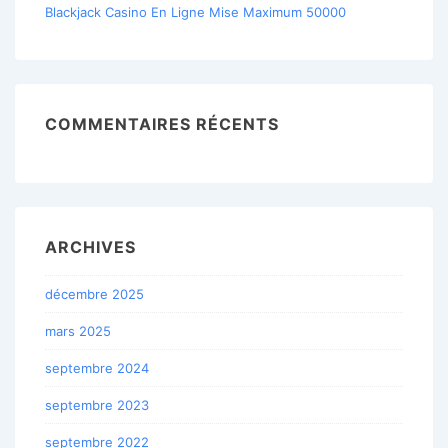
Blackjack Casino En Ligne Mise Maximum 50000
COMMENTAIRES RÉCENTS
ARCHIVES
décembre 2025
mars 2025
septembre 2024
septembre 2023
septembre 2022