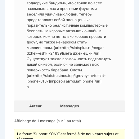
«однорукие бандиты», что стояли во всех
наземных залах и простыми фруктами
веселили удачливых людей, теперь
представляют собой полноценные,
поразительно реалистичные компьютерные
бесплатные игровые автоматы онлайн, в
которых можно не только хорошо провести
досуг, но также ненароком стать
миллионером. [url=http://slotsplus.ru/mega-
dzhek-eshki-24839]мега джек ешки[/url]
Существует также возможность подтолкнуть
дикий символ, если он не занимает всю
поверхность барабана. Слоты.
[url=http://slotstrustnos.top/igrovoy-avtomat-
iphone-8187]игровой автомат iphone[/url]
а
Auteur
Messages
Affichage de 1 message (sur 1 au total)
Le forum ‘Support KONX’ est fermé à de nouveaux sujets et
réponses.