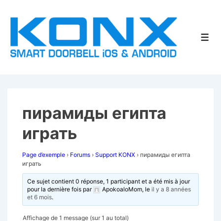
↓
passer
au
Men
contenu
principal
пирамиды египта
играть
Page d’exemple
›
Forums
›
Support KONX
›
пирамиды египта
играть
Ce sujet contient 0 réponse, 1 participant et a été mis à jour
pour la dernière fois par
ApokoaloMom
, le
il y a 8 années
et 6 mois
.
Affichage de 1 message (sur 1 au total)