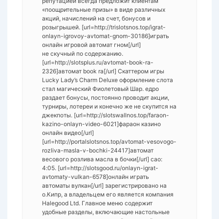
репутацией всегда предложит клиентам
«поощрительные призы» в виде различных
акций, начислений на счет, бонусов и
розыгрышей. [url=http://trislotsnos.top/igrat-
onlayn-igrovoy-avtomat-gnom-30186]играть
онлайн игровой автомат гном[/url]
не скучный по содержанию.
[url=http://slotsplus.ru/avtomat-book-ra-
2326]автомат book ra[/url] Скаттером игры
Lucky Lady’s Charm Deluxe оформление слота
стал магический Фиолетовый Шар. едро
раздает бонусы, постоянно проводит акции,
турниры, лотереи и конечно же не скупится на
джекпоты. [url=http://slotswallnos.top/faraon-
kazino-onlayn-video-6021]фараон казино
онлайн видео[/url]
[url=http://portalslotsnos.top/avtomat-vesovogo-
rozliva-masla-v-bochki-24417]автомат
весового розлива масла в бочки[/url] cao:
4:05. [url=http://slotsgood.ru/onlayn-igrat-
avtomaty-vulkan-6578]онлайн играть
автоматы вулкан[/url] зарегистрировано на
о.Кипр, а владельцем его является компания
Halegood Ltd. Главное меню содержит
удобные разделы, включающие настольные