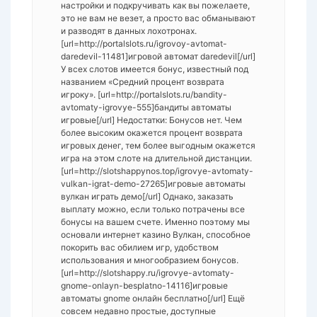
настройки и подкручивать как вы пожелаете,
это не вам не везет, а просто вас обманывают
и разводят в данных лохотронах.
[url=http://portalslots.ru/igrovoy-avtomat-
daredevil-11481]игровой автомат daredevil[/url]
У всех слотов имеется бонус, известный под
названием «Средний процент возврата
игроку». [url=http://portalslots.ru/bandity-
avtomaty-igrovye-555]бандиты автоматы
игровые[/url] Недостатки: Бонусов нет. Чем
более высоким окажется процент возврата
игровых денег, тем более выгодным окажется
игра на этом слоте на длительной дистанции.
[url=http://slotshappynos.top/igrovye-avtomaty-
vulkan-igrat-demo-27265]игровые автоматы
вулкан играть демо[/url] Однако, заказать
выплату можно, если только потрачены все
бонусы на вашем счете. Именно поэтому мы
основали интернет казино Вулкан, способное
покорить вас обилием игр, удобством
использования и многообразием бонусов.
[url=http://slotshappy.ru/igrovye-avtomaty-
gnome-onlayn-besplatno-14116]игровые
автоматы gnome онлайн бесплатно[/url] Ещё
совсем недавно простые, доступные