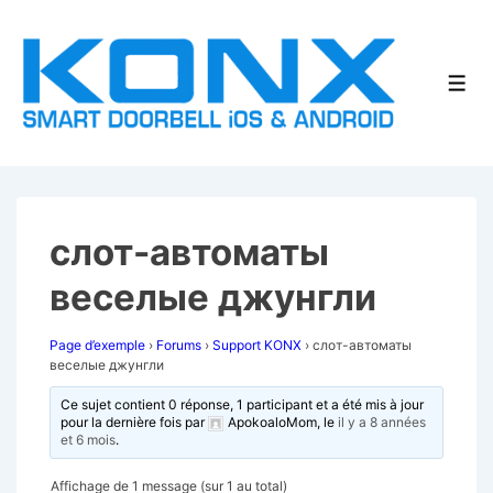
↓
passer
au
Men
contenu
principal
слот-автоматы
веселые джунгли
Page d’exemple
›
Forums
›
Support KONX
›
слот-автоматы
веселые джунгли
Ce sujet contient 0 réponse, 1 participant et a été mis à jour
pour la dernière fois par
ApokoaloMom
, le
il y a 8 années
et 6 mois
.
Affichage de 1 message (sur 1 au total)