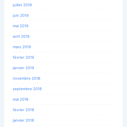
juillet 2019
juin 2019
mai 2019
avril 2019
mars 2019
février 2019
janvier 2019
novembre 2018
septembre 2018
mai 2018
février 2018
janvier 2018