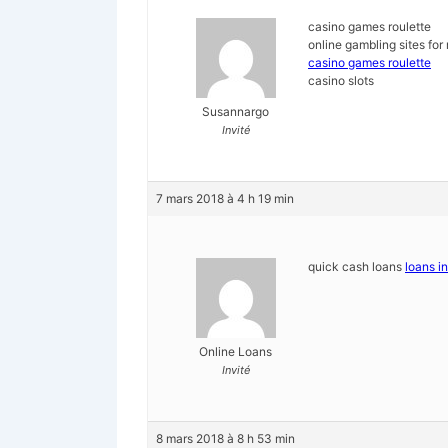
casino games roulette
online gambling sites for
casino games roulette
casino slots
Susannargo
Invité
7 mars 2018 à 4 h 19 min
quick cash loans
loans i
Online Loans
Invité
8 mars 2018 à 8 h 53 min