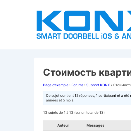
↓
passer
au
contenu
principal
Стоимость кварт
Page d’exemple
›
Forums
›
Support KONX
›
Стоимость
Ce sujet contient 12 réponses, 1 participant et a été 
années et 5 mois
.
13 sujets de 1 à 13 (sur un total de 13)
Auteur
Messages