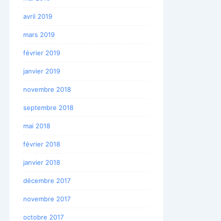
avril 2019
mars 2019
février 2019
janvier 2019
novembre 2018
septembre 2018
mai 2018
février 2018
janvier 2018
décembre 2017
novembre 2017
octobre 2017