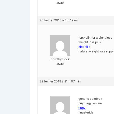
Invité
20 février 2018 à 4 h 19 min
forskolin for weight loss
weight loss pills
diet pills
natural weight loss supp
DorothyElock
Invité
22 février 2018 à 21 h 07 min
generic celebrex
buy flagyl online
flagyl
finasteride