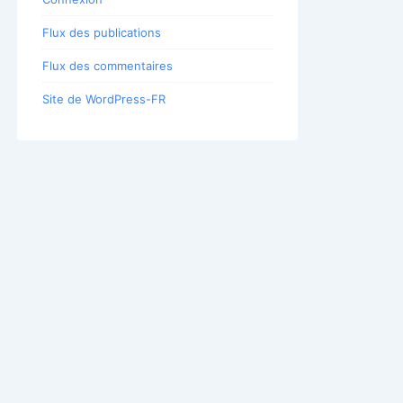
Flux des publications
Flux des commentaires
Site de WordPress-FR