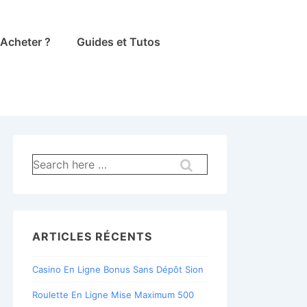
Acheter ?
Guides et Tutos
Recherche
pour:
ARTICLES RÉCENTS
Casino En Ligne Bonus Sans Dépôt Sion
Roulette En Ligne Mise Maximum 500