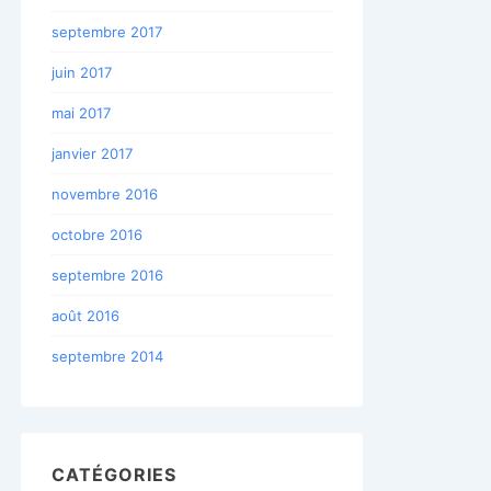
septembre 2017
juin 2017
mai 2017
janvier 2017
novembre 2016
octobre 2016
septembre 2016
août 2016
septembre 2014
CATÉGORIES