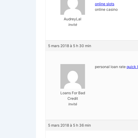
online slots
online casino
AudreyLal
Invité
5 mars 2018 à 5 h 30 min
personal loan rate
quick 
Loans For Bad
Credit
Invité
5 mars 2018 à 5 h 36 min