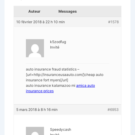
Auteur
Messages
10 février 2018 à 22 h 10 min
#1578
k5zodfug
Invité
auto insurance fraud statistics –
[url=http://insuranceusaauto.com/]cheap auto
insurance fort myers[/url]
auto insurance kalamazoo mi
amica auto
insurance prices
5 mars 2018 à 8 h 16 min
#6953
Speedycash
Invité