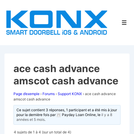
↓
passer
au
Men
contenu
principal
ace cash advance
amscot cash advance
Page d’exemple
›
Forums
›
Support KONX
›
ace cash advance
amscot cash advance
Ce sujet contient 3 réponses, 1 participant et a été mis à jour
pour la dernière fois par
Payday Loan Online
, le
il y a 8
années et 5 mois
.
4 sujets de 1 à 4 (sur un total de 4)