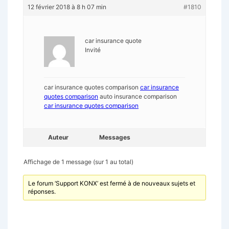
12 février 2018 à 8 h 07 min
#1810
car insurance quote
Invité
car insurance quotes comparison
car insurance
quotes comparison
auto insurance comparison
car insurance quotes comparison
Auteur
Messages
Affichage de 1 message (sur 1 au total)
Le forum ‘Support KONX’ est fermé à de nouveaux sujets et
réponses.