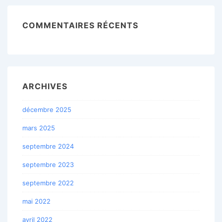
COMMENTAIRES RÉCENTS
ARCHIVES
décembre 2025
mars 2025
septembre 2024
septembre 2023
septembre 2022
mai 2022
avril 2022