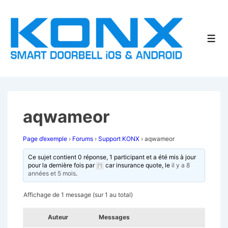
↓
passer
au
Men
contenu
principal
aqwameor
Page d’exemple
›
Forums
›
Support KONX
›
aqwameor
Ce sujet contient 0 réponse, 1 participant et a été mis à jour
pour la dernière fois par
car insurance quote
, le
il y a 8
années et 5 mois
.
Affichage de 1 message (sur 1 au total)
Auteur
Messages