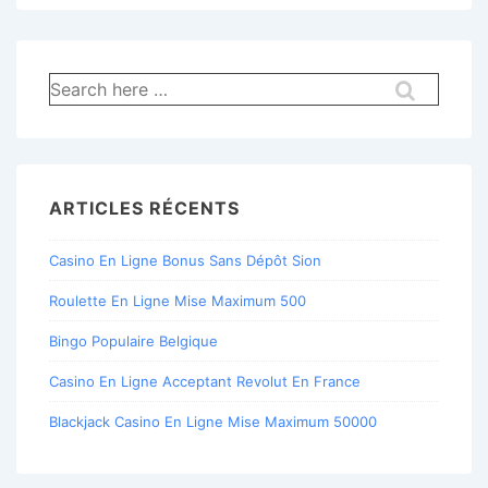
Recherche
pour:
ARTICLES RÉCENTS
Casino En Ligne Bonus Sans Dépôt Sion
Roulette En Ligne Mise Maximum 500
Bingo Populaire Belgique
Casino En Ligne Acceptant Revolut En France
Blackjack Casino En Ligne Mise Maximum 50000