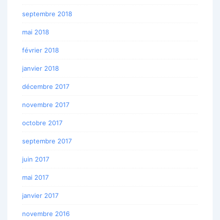
septembre 2018
mai 2018
février 2018
janvier 2018
décembre 2017
novembre 2017
octobre 2017
septembre 2017
juin 2017
mai 2017
janvier 2017
novembre 2016