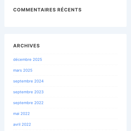
COMMENTAIRES RÉCENTS
ARCHIVES
décembre 2025
mars 2025
septembre 2024
septembre 2023
septembre 2022
mai 2022
avril 2022