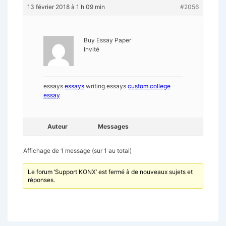
13 février 2018 à 1 h 09 min
#2056
Buy Essay Paper
Invité
essays
essays
writing essays
custom college
essay
Auteur
Messages
Affichage de 1 message (sur 1 au total)
Le forum ‘Support KONX’ est fermé à de nouveaux sujets et
réponses.