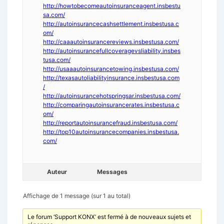
http://howtobecomeautoinsuranceagent.insbestu
sa.com/
http://autoinsurancecashsettlement.insbestusa.c
om/
http://caaautoinsurancereviews.insbestusa.com/
http://autoinsurancefullcoveragevsliability.insbes
tusa.com/
http://usaaautoinsurancetowing.insbestusa.com/
http://texasautoliabilityinsurance.insbestusa.com
/
http://autoinsurancehotspringsar.insbestusa.com/
http://comparingautoinsurancerates.insbestusa.c
om/
http://reportautoinsurancefraud.insbestusa.com/
http://top10autoinsurancecompanies.insbestusa.
com/
Auteur
Messages
Affichage de 1 message (sur 1 au total)
Le forum ‘Support KONX’ est fermé à de nouveaux sujets et