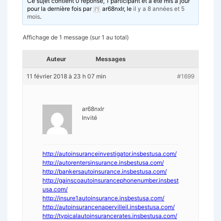
Ce sujet contient 0 réponse, 1 participant et a été mis à jour
pour la dernière fois par
ar68nxlr
, le
il y a 8 années et 5
mois
.
Affichage de 1 message (sur 1 au total)
Auteur
Messages
11 février 2018 à 23 h 07 min
#1699
ar68nxlr
Invité
http://autoinsuranceinvestigator.insbestusa.com/
http://autorentersinsurance.insbestusa.com/
http://bankersautoinsurance.insbestusa.com/
http://gainscoautoinsurancephonenumber.insbest
usa.com/
http://insure1autoinsurance.insbestusa.com/
http://autoinsurancenapervilleil.insbestusa.com/
http://typicalautoinsurancerates.insbestusa.com/