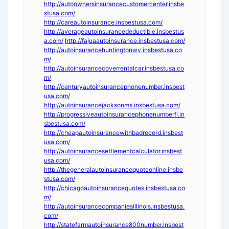
http://autoownersinsurancecustomercenter.insbe
stusa.com/
http://careautoinsurance.insbestusa.com/
http://averageautoinsurancedeductible.insbestus
a.com/
http://fajuaautoinsurance.insbestusa.com/
http://autoinsurancehuntingtonwv.insbestusa.co
m/
http://autoinsurancecoverrentalcar.insbestusa.co
m/
http://centuryautoinsurancephonenumber.insbest
usa.com/
http://autoinsurancejacksonms.insbestusa.com/
http://progressiveautoinsurancephonenumberfl.in
sbestusa.com/
http://cheapautoinsurancewithbadrecord.insbest
usa.com/
http://autoinsurancesettlementcalculator.insbest
usa.com/
http://thegeneralautoinsurancequoteonline.insbe
stusa.com/
http://chicagoautoinsurancequotes.insbestusa.co
m/
http://autoinsurancecompaniesillinois.insbestusa.
com/
http://statefarmautoinsurance800number.insbest