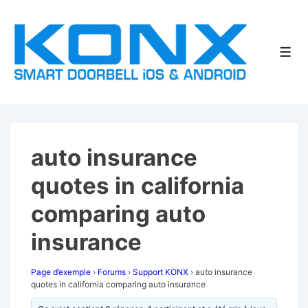
↓
passer
au
Men
contenu
principal
auto insurance
quotes in california
comparing auto
insurance
Page d’exemple
›
Forums
›
Support KONX
›
auto insurance
quotes in california comparing auto insurance