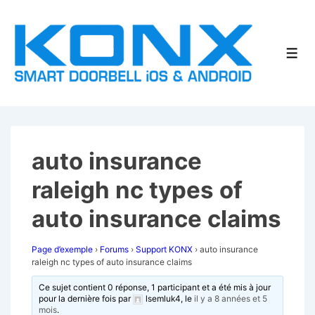
↓
passer
au
Men
contenu
principal
auto insurance
raleigh nc types of
auto insurance claims
Page d’exemple
›
Forums
›
Support KONX
›
auto insurance
raleigh nc types of auto insurance claims
Ce sujet contient 0 réponse, 1 participant et a été mis à jour
pour la dernière fois par
lsemluk4
, le
il y a 8 années et 5
mois
.