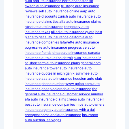
auto and life insurance north charleston sc
switch auto insurance
trustage auto insurance
reviews
sell auto insurance online
aarp auto
insurance discounts
zurich auto insurance
auto
insurance claims tips
alfa auto insurance claims
absolute auto insurance
temporary auto
insurance texas
allied auto insurance quote
best
place to get auto insurance
california auto
insurance companies
lafayette auto insurance
pogressive auto insurance
progressive auto
insurance florida
cheap auto insurance canada
insurance auto auction detroit
auto insurance in
sc
short term auto insurance plans
general com
auto insurance
tower auto insurance
auto
insurance quotes in michigan
kissimmee auto
insurance
aaa auto insurance houston
auto club
insurance phone number
www geico com auto
insurance
cheap colorado auto insurance
the
general auto insurance customer service number
afa auto insurance claims
cheap auto insurance il
best auto insurance companies in pa
auto owners
insurance agency
auto insurance with a dui
cheapest home and auto insurance
insurance
auto auction las vegas