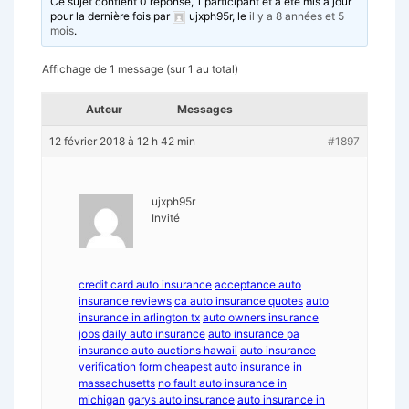
Ce sujet contient 0 réponse, 1 participant et a été mis à jour
pour la dernière fois par
ujxph95r
, le
il y a 8 années et 5
mois
.
Affichage de 1 message (sur 1 au total)
Auteur
Messages
12 février 2018 à 12 h 42 min
#1897
ujxph95r
Invité
credit card auto insurance
acceptance auto
insurance reviews
ca auto insurance quotes
auto
insurance in arlington tx
auto owners insurance
jobs
daily auto insurance
auto insurance pa
insurance auto auctions hawaii
auto insurance
verification form
cheapest auto insurance in
massachusetts
no fault auto insurance in
michigan
garys auto insurance
auto insurance in