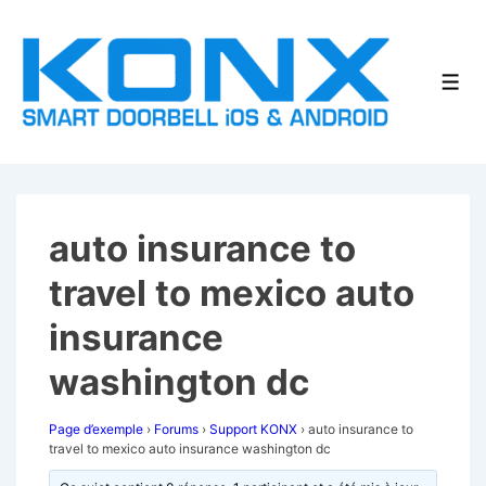
↓
passer
au
Men
contenu
principal
auto insurance to
travel to mexico auto
insurance
washington dc
Page d’exemple
›
Forums
›
Support KONX
›
auto insurance to
travel to mexico auto insurance washington dc