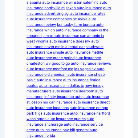
alabama
auto insurance winston salem nc
auto
insurance northville mi
texan auto insurance
auto
insurance advertising
sgi auto insurance rates
auto insurance companies nc
aviva auto
insurance review
kentucky farm bureau auto
insurance
which auto insurance company is the
cheapest
amax auto insurance san antonio tx
west virginia auto insurance
does my auto
insurance cover me in a rental car
southwest
auto insurance
simple auto insurance
metlife
auto insurance grace period
auto insurance
charleston wv
good to go auto insurance reviews
auto insurance medford ma
las vegas nv auto
insurance
old american auto insurance
cheap
basic auto insurance
auto insurance florida
quotes
auto insurance in dallas tx
new jersey
manufacturers auto insurance
dearborn auto
insurance
infinity insurance auto
auto insurance
st joseph mo
car insurance auto insurance
direct
auto insurance locations
auto insurance orange
park fl
ga auto insurance
auto insurance hartford
washington auto insurance quotes
auto
insurance anchorage
auto insurance service
accc auto insurance pay bill
general auto
insurance florida