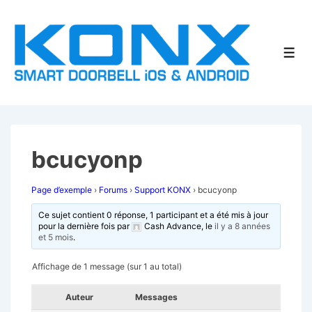
↓
passer
au
Men
contenu
principal
bcucyonp
Page d’exemple
›
Forums
›
Support KONX
›
bcucyonp
Ce sujet contient 0 réponse, 1 participant et a été mis à jour
pour la dernière fois par
Cash Advance
, le
il y a 8 années
et 5 mois
.
Affichage de 1 message (sur 1 au total)
Auteur
Messages