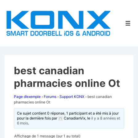
↓
passer
au
Men
contenu
principal
best canadian
pharmacies online Ot
Page d’exemple
›
Forums
›
Support KONX
›
best canadian
pharmacies online Ot
Ce sujet contient 0 réponse, 1 participant et a été mis à jour
pour la dernière fois par
CanadianVix
, le
il y a 8 années et
6 mois
.
Affichage de 1 message (sur 1 au total)