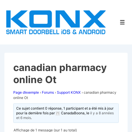
↓
passer
au
Men
contenu
principal
canadian pharmacy
online Ot
Page d’exemple
›
Forums
›
Support KONX
›
canadian pharmacy
online Ot
Ce sujet contient 0 réponse, 1 participant et a été mis à jour
pour la dernière fois par
CanadaBoona
, le
il y a 8 années
et 6 mois
.
Affichage de 1 message (sur 1 au total)